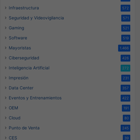
Infraestructura
572
Seguridad y Videovigilancia
571
Gaming
521
Software
519
Mayoristas
1.466
Ciberseguridad
426
Inteligencia Artificial
272
Impresión
231
Data Center
357
Eventos y Entrenamientos
422
OEM
191
Cloud
80
Punto de Venta
245
CES
39