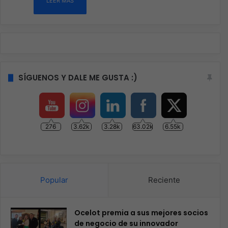
LEER MÁS
SÍGUENOS Y DALE ME GUSTA :)
276
3.62k
3.28k
63.02k
6.55k
Popular
Reciente
Ocelot premia a sus mejores socios
de negocio de su innovador