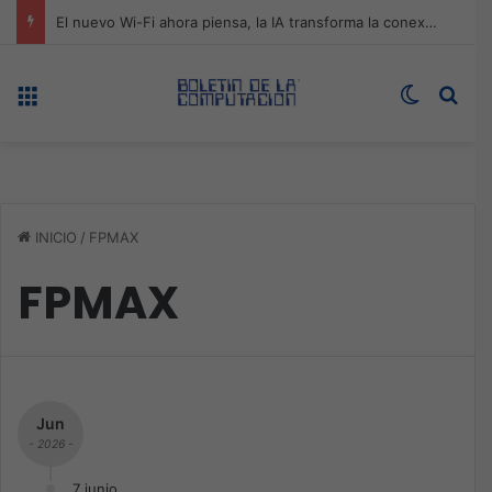
ASUS redefine la productividad y el gaming con la experiencia Duo
Menú
Switch s
Bus
INICIO
/
FPMAX
FPMAX
Jun
- 2026 -
7 junio