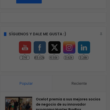
SÍGUENOS Y DALE ME GUSTA :)
276
63.02k
6.55k
3.62k
3.28k
Popular
Reciente
Ocelot premia a sus mejores socios
de negocio de su innovador
programa Hunter BuyBox