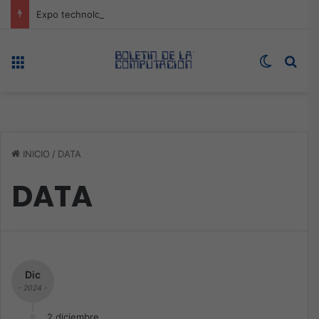
Expo technology CDMX, nueva sede con récord de audiencia
Menú
Switch s
Bus
INICIO
/
DATA
DATA
Dic
- 2024 -
2 diciembre