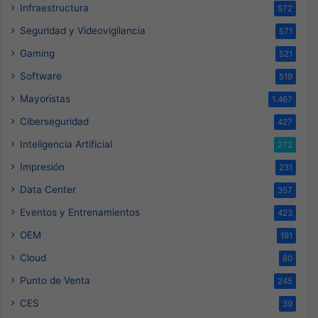
Infraestructura
572
Seguridad y Videovigilancia
571
Gaming
521
Software
519
Mayoristas
1.467
Ciberseguridad
427
Inteligencia Artificial
272
Impresión
231
Data Center
357
Eventos y Entrenamientos
423
OEM
191
Cloud
80
Punto de Venta
245
CES
39