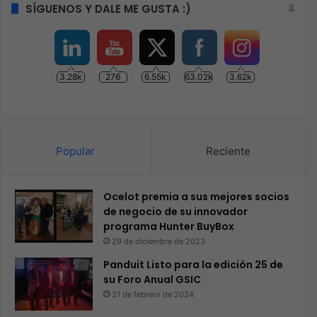
SÍGUENOS Y DALE ME GUSTA :)
3.28k
276
6.55k
63.02k
3.62k
Popular
Reciente
Ocelot premia a sus mejores socios
de negocio de su innovador
programa Hunter BuyBox
29 de diciembre de 2023
Panduit Listo para la edición 25 de
su Foro Anual GSIC
21 de febrero de 2024