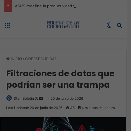
ASUS redefine la productividad y el gaming con la experiencia Duo
Menú
Switch s
Bus
INICIO
/
CIBERSEGURIDAD
Filtraciones de datos que
podrían ser una trampa
Follow
Send
Staff Boletín
20 de junio de 2026
on
an
Last Updated: 20 de junio de 2026
46
4 minutos de lectura
X
email