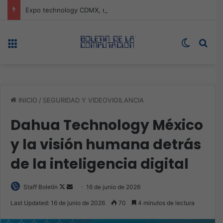
Expo technology CDMX, nueva sede con récord de audiencia
Menú
Switch s
Bus
INICIO
/
SEGURIDAD Y VIDEOVIGILANCIA
Dahua Technology México
y la visión humana detrás
de la inteligencia digital
Follow
Send
Staff Boletín
16 de junio de 2026
on
an
Last Updated: 16 de junio de 2026
70
4 minutos de lectura
X
email