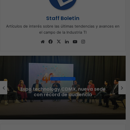
Staff Boletín
Artículos de interés sobre las últimas tendencias y avances en
el campo de la Industria TI
Sitio
Facebook
X
LinkedIn
YouTube
Instagram
web
Ciberseguridad
Veeam nombra a Fernando Zambrana
Country Manager para México