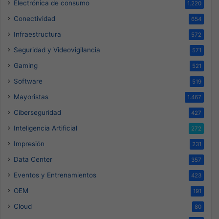
Electrónica de consumo
1.220
Conectividad
654
Infraestructura
572
Seguridad y Videovigilancia
571
Gaming
521
Software
519
Mayoristas
1.467
Ciberseguridad
427
Inteligencia Artificial
272
Impresión
231
Data Center
357
Eventos y Entrenamientos
423
OEM
191
Cloud
80