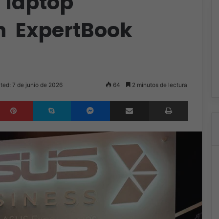
a laptop
n ExpertBook
ted: 7 de junio de 2026
64
2 minutos de lectura
inkedIn
Pinterest
Skype
Messenger
Compartir por correo electrónico
Imprimir