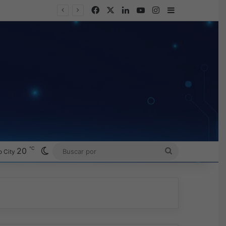
Facebook
X
LinkedIn
YouTube
Instagram
Barra lateral
Omada presenta los nuevos Fusion Gateways que simplifican la implementación, reducen costos y aumentan la eficiencia operativa
℃
Switch skin
20
BUSCAR
 City
POR