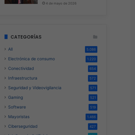
4 de mayo de 2026
CATEGORÍAS
All
5.086
Electrónica de consumo
1.220
Conectividad
654
Infraestructura
572
Seguridad y Videovigilancia
571
Gaming
521
Software
519
Mayoristas
1.466
Ciberseguridad
427