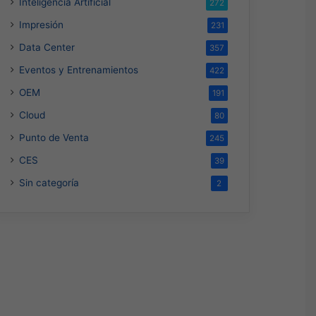
Inteligencia Artificial
272
Impresión
231
Data Center
357
Eventos y Entrenamientos
422
OEM
191
Cloud
80
Punto de Venta
245
CES
39
Sin categoría
2