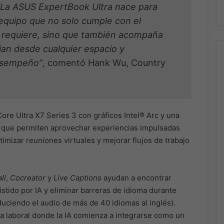
. La ASUS ExpertBook Ultra nace para
equipo que no solo cumple con el
l requiere, sino que también acompaña
ajan desde cualquier espacio y
desempeño”
, comentó Hank Wu, Country
Core Ultra X7 Series 3 con gráficos Intel®︎ Arc y una
que permiten aprovechar experiencias impulsadas
optimizar reuniones virtuales y mejorar flujos de trabajo
ll
,
Cocreator
y
Live Captions
ayudan a encontrar
stido por IA y eliminar barreras de idioma durante
uciendo el audio de más de 40 idiomas al inglés).
a laboral donde la IA comienza a integrarse como un