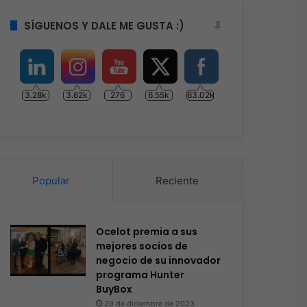
SÍGUENOS Y DALE ME GUSTA :)
3.28k
3.62k
276
6.55k
63.02k
Popular
Reciente
Ocelot premia a sus
mejores socios de
negocio de su innovador
programa Hunter
BuyBox
29 de diciembre de 2023