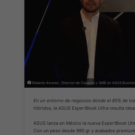
Roberto Alvarez , Director de Canales y SMB en ASUS Busine
En un entorno de negocios donde el 85% de lo
híbridos, la ASUS ExpertBook Ultra resulta ideal
ASUS lanza en México la nueva ExpertBook Ultra
Con un peso desde 990 gr y acabados premium