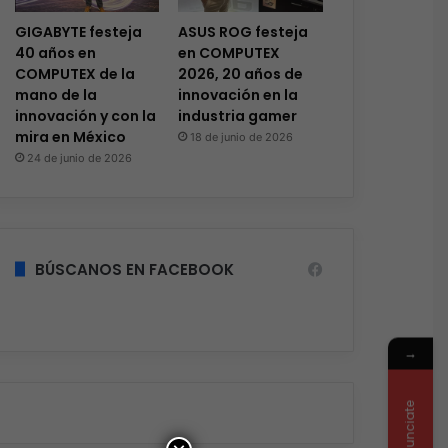
GIGABYTE festeja
ASUS ROG festeja
40 años en
en COMPUTEX
COMPUTEX de la
2026, 20 años de
mano de la
innovación en la
innovación y con la
industria gamer
mira en México
18 de junio de 2026
24 de junio de 2026
BÚSCANOS EN FACEBOOK
→
Anunciate