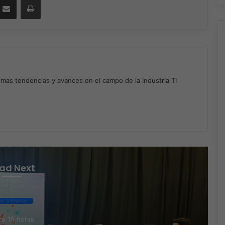
timas tendencias y avances en el campo de la Industria TI
m
ad Next
po Technology
e 15 horas