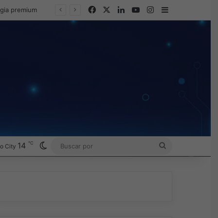
Facebook
X
LinkedIn
YouTube
Instagram
Barra lateral
egia premium
℃
Switch skin
14
BUSCAR
o City
POR