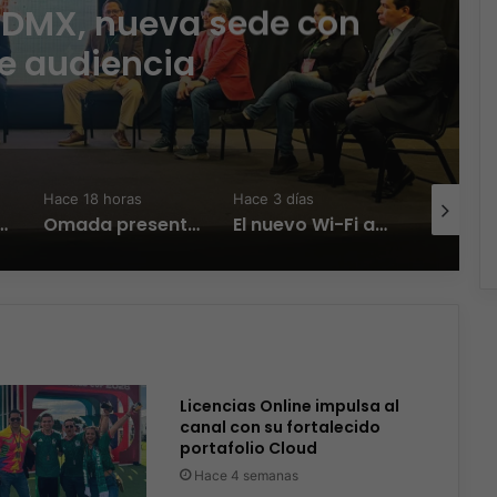
CDMX, nueva sede con
e audiencia
Hace 18 horas
Hace 3 días
Hace 3 día
Zambrana Country Manager para México
Omada presenta los nuevos Fusion Gateways que simplifican la implementación, reducen costos y aumentan la eficiencia operativa
El nuevo Wi-Fi ahora piensa, la IA transforma la conexión del día a día
Licencias Online impulsa al
canal con su fortalecido
portafolio Cloud
Hace 4 semanas