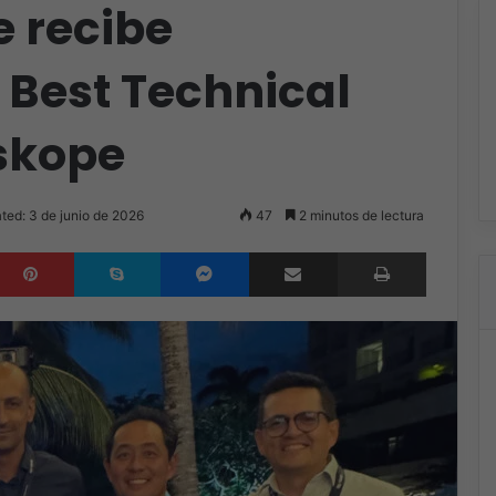
e recibe
 Best Technical
skope
ted: 3 de junio de 2026
47
2 minutos de lectura
inkedIn
Pinterest
Skype
Messenger
Compartir por correo electrónico
Imprimir