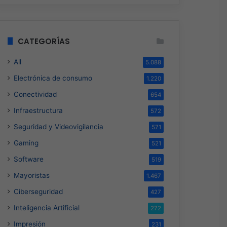
CATEGORÍAS
All
5.088
Electrónica de consumo
1.220
Conectividad
654
Infraestructura
572
Seguridad y Videovigilancia
571
Gaming
521
Software
519
Mayoristas
1.467
Ciberseguridad
427
Ciberseguridad
Inteligencia Artificial
272
Hace 17 horas
Impresión
231