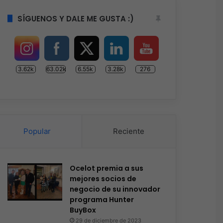
SÍGUENOS Y DALE ME GUSTA :)
3.62k
63.02k
6.55k
3.28k
276
Popular
Reciente
Ocelot premia a sus
mejores socios de
negocio de su innovador
programa Hunter
BuyBox
29 de diciembre de 2023