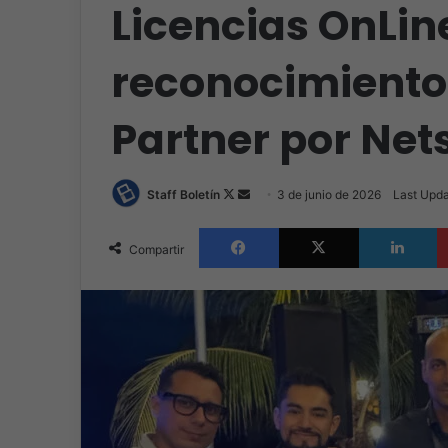
Licencias OnLin
reconocimiento
Partner por Net
Follow
Send
Staff Boletín
3 de junio de 2026
Last Upda
on
an
Facebook
X
L
X
email
Compartir