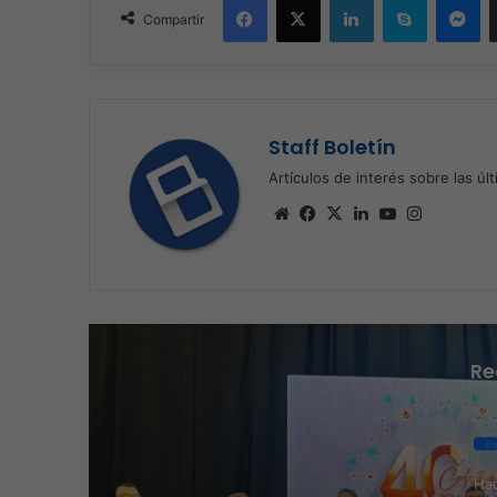
Compartir
Staff Boletín
Artículos de interés sobre las úl
Sitio
Facebook
X
LinkedIn
YouTube
Instagra
web
Re
Ex
Hac