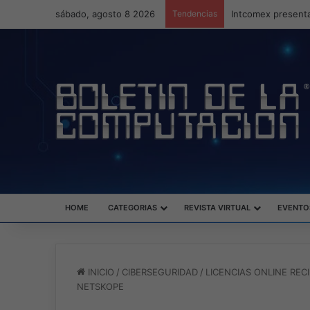
sábado, agosto 8 2026
Tendencias
Intcomex presenta
HOME
CATEGORIAS
REVISTA VIRTUAL
EVENTO
INICIO
/
CIBERSEGURIDAD
/
LICENCIAS ONLINE RE
NETSKOPE