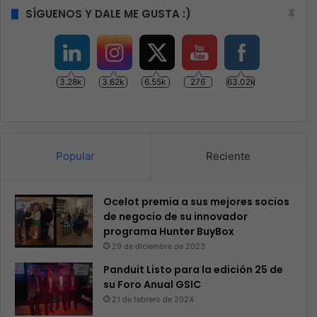
SÍGUENOS Y DALE ME GUSTA :)
3.28k
3.62k
6.55k
276
63.02k
Popular
Reciente
Ocelot premia a sus mejores socios
de negocio de su innovador
programa Hunter BuyBox
29 de diciembre de 2023
Panduit Listo para la edición 25 de
su Foro Anual GSIC
21 de febrero de 2024