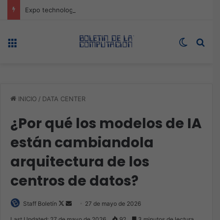
Expo technology CDMX, nueva sede con récord de audiencia
Menú
Switch s
Bus
INICIO
/
DATA CENTER
¿Por qué los modelos de IA
están cambiandola
arquitectura de los
centros de datos?
Follow
Send
Staff Boletín
27 de mayo de 2026
on
an
Last Updated: 27 de mayo de 2026
92
3 minutos de lectura