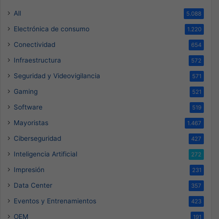
All
5.088
Electrónica de consumo
1.220
Conectividad
654
Infraestructura
572
Seguridad y Videovigilancia
571
Gaming
521
Software
519
Mayoristas
1.467
Ciberseguridad
427
Inteligencia Artificial
272
Impresión
231
Data Center
357
Eventos y Entrenamientos
423
OEM
191