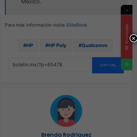
México.
→
Para más información visita:
EliteBook
Anunciate
×
HP
HP Poly
Qualcomm
COPY URL
Brenda Rodriguez