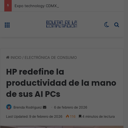
Expo technology CDMX, nueva sede con récord de audiencia
Menú
Switch s
Bus
INICIO
/
ELECTRÓNICA DE CONSUMO
HP redefine la
productividad de la mano
de sus AI PCs
Send
Brenda Rodriguez
6 de febrero de 2026
an
Last Updated: 9 de febrero de 2026
116
4 minutos de lectura
email