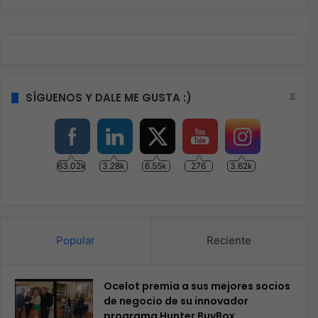
SÍGUENOS Y DALE ME GUSTA :)
63.02k
3.28k
6.55k
276
3.62k
Popular
Reciente
Ocelot premia a sus mejores socios
de negocio de su innovador
programa Hunter BuyBox