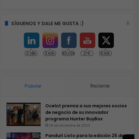
SÍGUENOS Y DALE ME GUSTA :)
3.28k
3.62k
63.02k
276
6.55k
Popular
Reciente
Ocelot premia a sus mejores socios
de negocio de su innovador
programa Hunter BuyBox
29 de diciembre de 2023
Panduit Listo para la edición 25 de