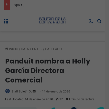
Expo technology CDMX, nueva sede con récord de audiencia
Menú
Switch s
Bus
INICIO
/
DATA CENTER
/
CABLEADO
Panduit nombra a Holly
García Directora
Comercial
Follow
Send
Staff Boletín
14 de enero de 2026
on
an
Last Updated: 14 de enero de 2026
27
1 minuto de lectura
X
email