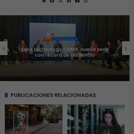
Sitio
Facebook
X
LinkedIn
YouTube
Instagram
web
Ciberseguridad
Veeam nombra a Fernando Zambrana
Country Manager para México
PUBLICACIONES RELACIONADAS