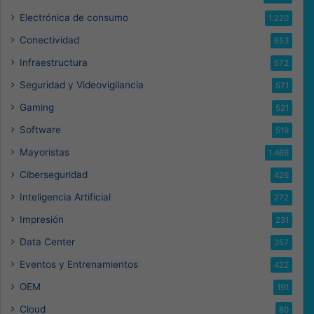
Electrónica de consumo
1.220
Conectividad
653
Infraestructura
572
Seguridad y Videovigilancia
571
Gaming
521
Software
519
Mayoristas
1.466
Ciberseguridad
426
Inteligencia Artificial
272
Impresión
231
Data Center
357
Eventos y Entrenamientos
422
OEM
191
Cloud
80