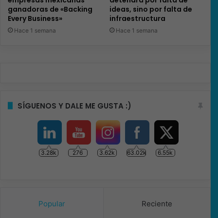
ganadoras de «Backing
ideas, sino por falta de
Every Business»
infraestructura
Hace 1 semana
Hace 1 semana
SÍGUENOS Y DALE ME GUSTA :)
3.28k
276
3.62k
63.02k
6.55k
Popular
Reciente