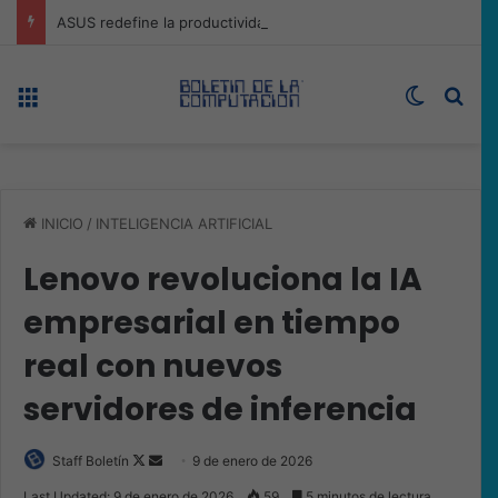
ASUS redefine la productividad y el gaming con la experiencia Duo
Menú
Switch s
Bus
INICIO
/
INTELIGENCIA ARTIFICIAL
Lenovo revoluciona la IA
empresarial en tiempo
real con nuevos
servidores de inferencia
Follow
Send
Staff Boletín
9 de enero de 2026
on
an
Last Updated: 9 de enero de 2026
59
5 minutos de lectura