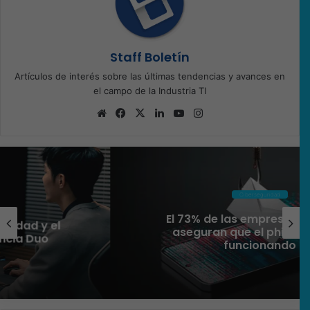
Staff Boletín
Artículos de interés sobre las últimas tendencias y avances en
el campo de la Industria TI
Sitio
Facebook
X
LinkedIn
YouTube
Instagram
web
Ciberseguridad
El 73% de las empresas en LATAM
aseguran que el phishing sigue
funcionando