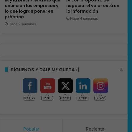
anuncian las empresas y
negocio: el valor está en
lo que logran poner en
la información
práctica
Hace 4 semanas
Hace 2 semanas
SÍGUENOS Y DALE ME GUSTA :)
63.02k
276
6.55k
3.28k
3.62k
Popular
Reciente