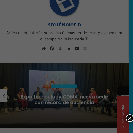
Staff Boletín
Artículos de interés sobre las últimas tendencias y avances en
el campo de la Industria TI
Sitio
Facebook
X
LinkedIn
YouTube
Instagram
web
Ciberseguridad
→
Veeam nombra a Fernando Zambrana
Country Manager para México
Anunciate
×