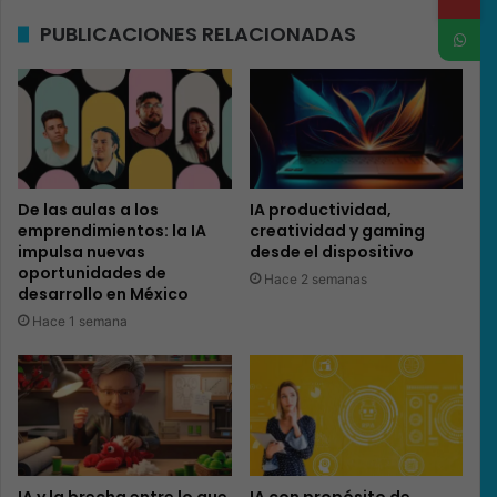
PUBLICACIONES RELACIONADAS
De las aulas a los
IA productividad,
emprendimientos: la IA
creatividad y gaming
impulsa nuevas
desde el dispositivo
oportunidades de
Hace 2 semanas
desarrollo en México
Hace 1 semana
IA y la brecha entre lo que
IA con propósito de