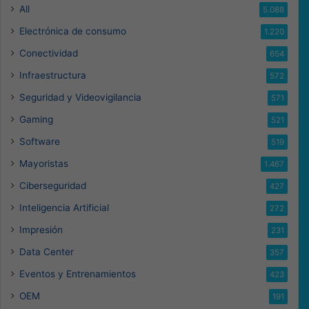
All
5.088
Electrónica de consumo
1.220
Conectividad
654
Infraestructura
572
Seguridad y Videovigilancia
571
Gaming
521
Software
519
Mayoristas
1.467
Ciberseguridad
427
Inteligencia Artificial
272
Impresión
231
Data Center
357
Eventos y Entrenamientos
423
OEM
191