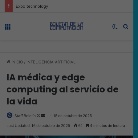
Expo technology CDMX, nueva sede con récord de audiencia
Menú
Switch s
Bus
INICIO
/
INTELIGENCIA ARTIFICIAL
IA médica y edge
computing al servicio de
la vida
Follow
Send
Staff Boletín
15 de octubre de 2025
on
an
Last Updated: 16 de octubre de 2025
62
4 minutos de lectura
X
email