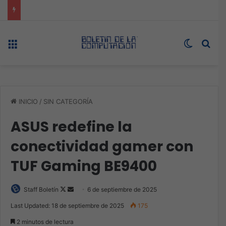
Expo technology CDMX, nueva sede con récord de audiencia
Menú
Switch s
Bus
INICIO
/
SIN CATEGORÍA
ASUS redefine la
conectividad gamer con
TUF Gaming BE9400
Follow
Send
Staff Boletín
6 de septiembre de 2025
on
an
Last Updated: 18 de septiembre de 2025
175
X
email
2 minutos de lectura