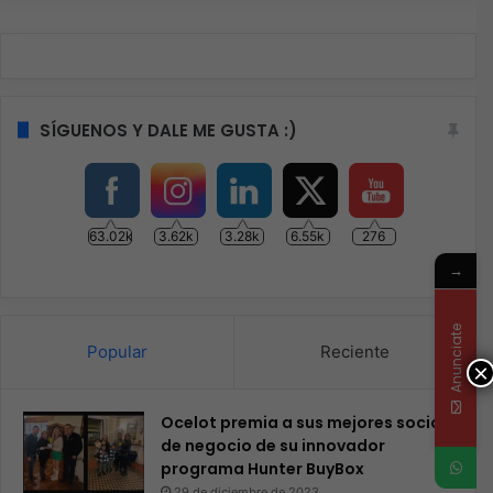
SÍGUENOS Y DALE ME GUSTA :)
63.02k
3.62k
3.28k
6.55k
276
→
Anunciate
Popular
Reciente
×
Ocelot premia a sus mejores socios
de negocio de su innovador
programa Hunter BuyBox
29 de diciembre de 2023