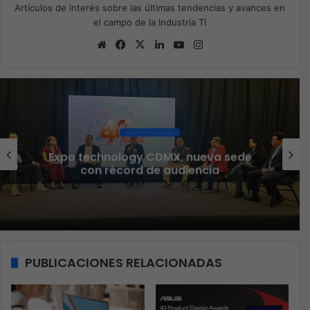
Artículos de interés sobre las últimas tendencias y avances en
el campo de la Industria TI
Sitio
Facebook
X
LinkedIn
YouTube
Instagram
web
Expo Technology
Expo technology CDMX, nueva sede
Ve
con récord de audiencia
PUBLICACIONES RELACIONADAS