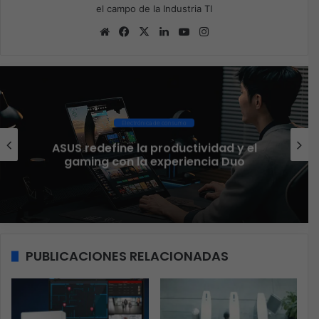
el campo de la Industria TI
Sitio
Facebook
X
LinkedIn
YouTube
Instagram
web
Ciberseguridad
El 73% de las empresas en LATAM
aseguran que el phishing sigue
funcionando
PUBLICACIONES RELACIONADAS