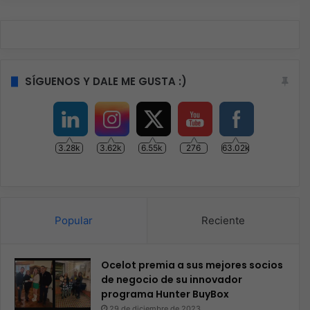
SÍGUENOS Y DALE ME GUSTA :)
3.28k
3.62k
6.55k
276
63.02k
Popular
Reciente
Ocelot premia a sus mejores socios
de negocio de su innovador
programa Hunter BuyBox
29 de diciembre de 2023