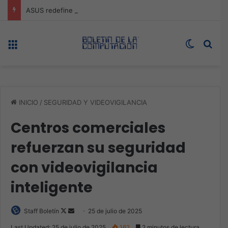
ASUS redefine la productividad y el gaming con la experiencia Duo
Menú
Switch s
Bus
INICIO
/
SEGURIDAD Y VIDEOVIGILANCIA
Centros comerciales
refuerzan su seguridad
con videovigilancia
inteligente
Follow
Send
Staff Boletín
25 de julio de 2025
on
an
Last Updated: 25 de julio de 2025
162
2 minutos de lectura