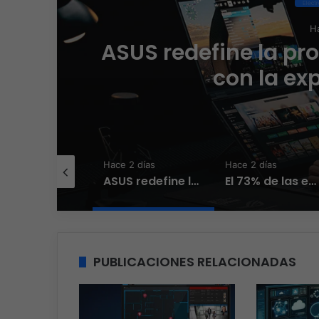
 el gaming
El 73% de 
que el
Hace 2 días
Hace 2 días
Hace 3 días
ASUS redefine la productividad y el gaming con la experiencia Duo
El 73% de las empresas en LATAM aseguran que el phishing sigue funcionando
PUBLICACIONES RELACIONADAS