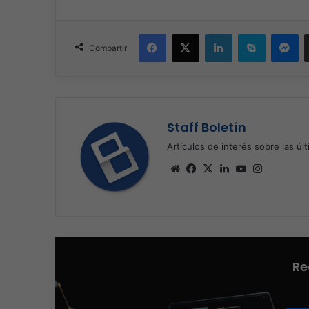
Facebook
X
LinkedIn
Skype
Me
Compartir
Staff Boletín
Artículos de interés sobre las úl
Sitio
Facebook
X
LinkedIn
YouTube
Instagra
web
Re