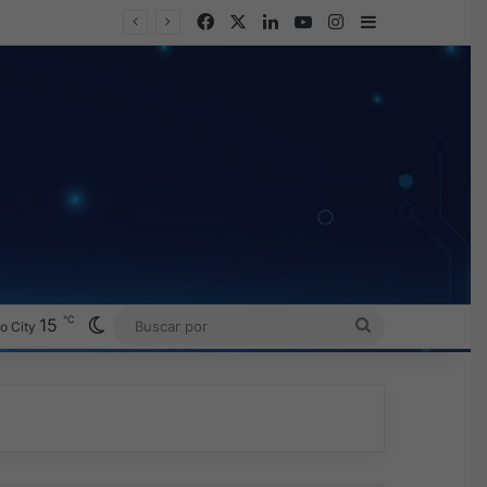
Facebook
X
LinkedIn
YouTube
Instagram
Barra lateral
℃
Switch skin
15
BUSCAR
o City
POR