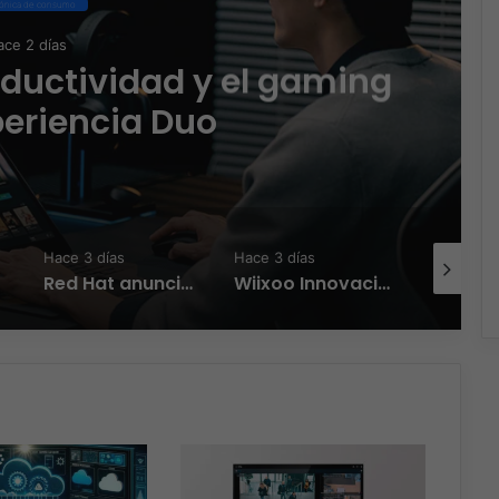
Ciberseguridad
Hace 2 días
las empresas en LATAM asegur
 phishing sigue funcionando
Hace 3 días
Hace 3 días
Hace 
Red Hat anuncia a Sinuhé Sánchez como nuevo Chief Architect para el norte de LATAM
Wiixoo Innovación, escalabilidad y democratización de la tecnología en México
Licencias OnLine y Radware la IA que redefine la estrategia de ciberseguridad