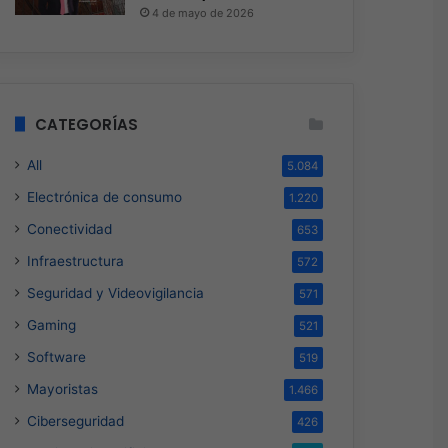
4 de mayo de 2026
CATEGORÍAS
All
5.084
Electrónica de consumo
1.220
Conectividad
653
Infraestructura
572
Seguridad y Videovigilancia
571
Gaming
521
Software
519
Mayoristas
1.466
Ciberseguridad
426