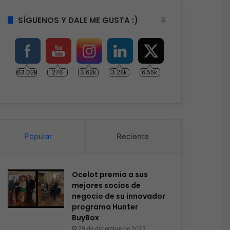
SÍGUENOS Y DALE ME GUSTA :)
63.02k
276
3.62k
3.28k
6.55k
Popular
Reciente
Ocelot premia a sus
mejores socios de
negocio de su innovador
programa Hunter
BuyBox
29 de diciembre de 2023