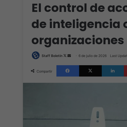
El control de a
de inteligencia 
organizaciones
Follow
Send
Staff Boletín
6 de julio de 2026
Last Updat
on
an
Facebook
X
L
X
email
Compartir