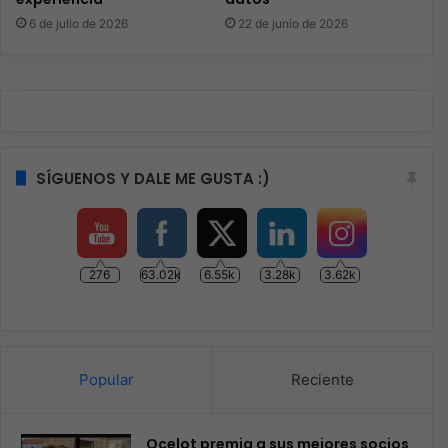
6 de julio de 2026
22 de junio de 2026
SÍGUENOS Y DALE ME GUSTA :)
276
63.02k
6.55k
3.28k
3.62k
Popular
Reciente
Ocelot premia a sus mejores socios