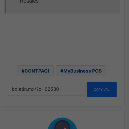
Rosales
CONTPAQi
MyBusiness POS
COPY URL