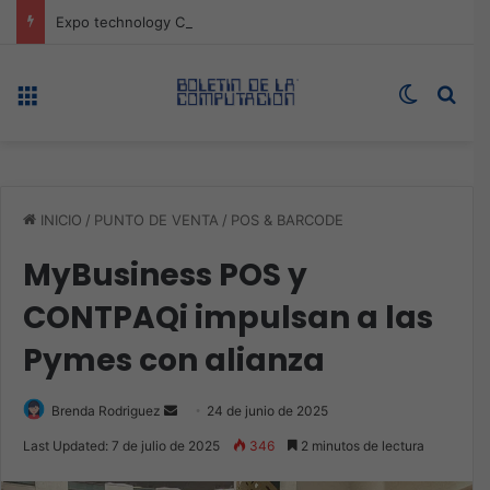
Expo technology CDMX, nueva sede con récord de audiencia
Menú
Switch s
Bus
INICIO
/
PUNTO DE VENTA
/
POS & BARCODE
MyBusiness POS y
CONTPAQi impulsan a las
Pymes con alianza
Send
Brenda Rodriguez
24 de junio de 2025
an
Last Updated: 7 de julio de 2025
346
2 minutos de lectura
email