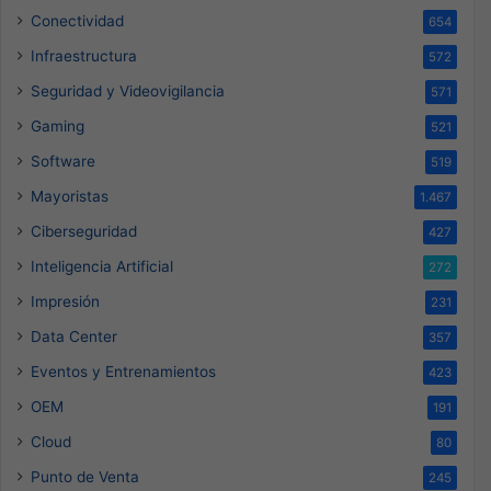
Conectividad
654
Infraestructura
572
Seguridad y Videovigilancia
571
Gaming
521
Software
519
Mayoristas
1.467
Ciberseguridad
427
Inteligencia Artificial
272
Impresión
231
Data Center
357
Eventos y Entrenamientos
423
OEM
191
Cloud
80
Punto de Venta
245