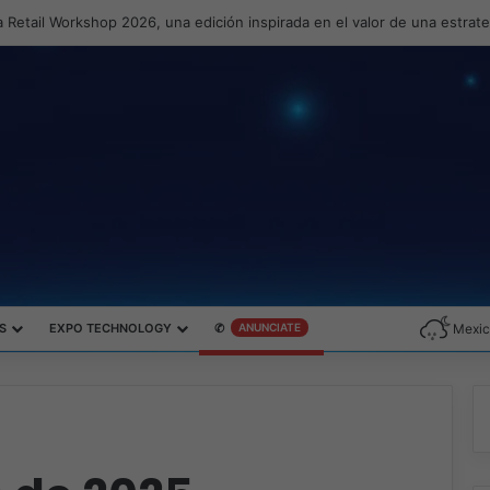
 Retail Workshop 2026, una edición inspirada en el valor de una estrat
S
EXPO TECHNOLOGY
✆
ANUNCIATE
Mexic