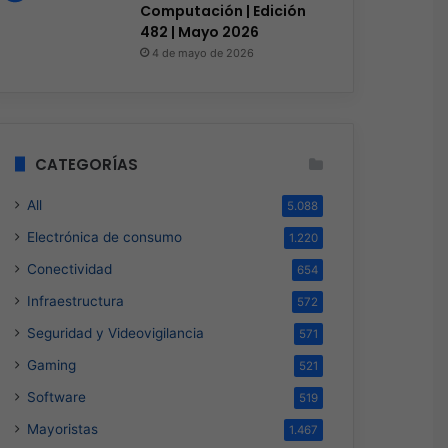
Computación | Edición
482 | Mayo 2026
4 de mayo de 2026
CATEGORÍAS
All
5.088
Electrónica de consumo
1.220
Conectividad
654
Infraestructura
572
Seguridad y Videovigilancia
571
Gaming
521
Software
519
Mayoristas
1.467