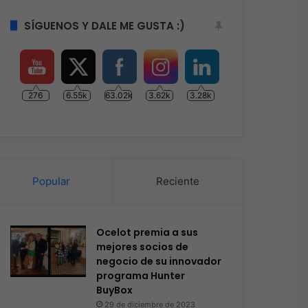
SÍGUENOS Y DALE ME GUSTA :)
276
6.55k
63.02k
3.62k
3.28k
Popular
Reciente
Ocelot premia a sus
mejores socios de
negocio de su innovador
programa Hunter
BuyBox
29 de diciembre de 2023