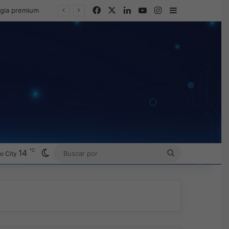
Facebook
X
LinkedIn
YouTube
Instagram
Barra lateral
egia premium
℃
Switch skin
14
BUSCAR
o City
POR