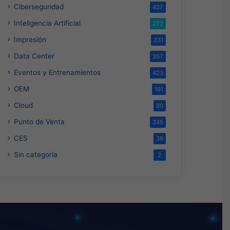
Ciberseguridad
427
Inteligencia Artificial
272
Impresión
231
Data Center
357
Eventos y Entrenamientos
423
OEM
191
Cloud
80
Punto de Venta
245
CES
39
Sin categoría
2