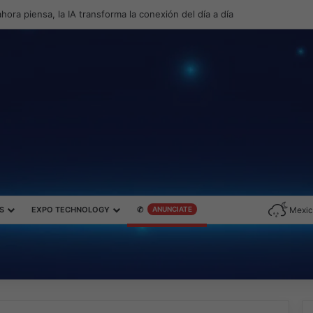
a productividad y el gaming con la experiencia Duo
S
EXPO TECHNOLOGY
✆
ANUNCIATE
Mexic