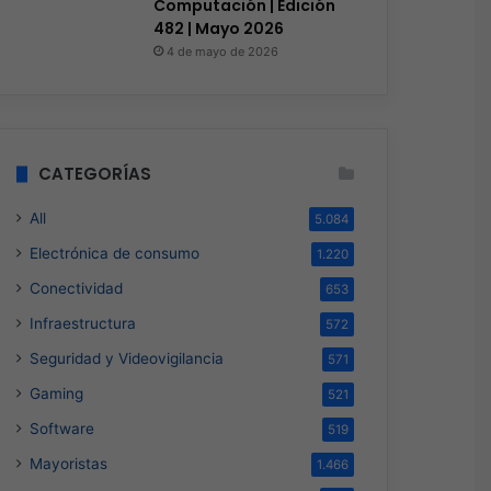
Computación | Edición
482 | Mayo 2026
4 de mayo de 2026
CATEGORÍAS
All
5.084
Electrónica de consumo
1.220
Conectividad
653
Infraestructura
572
Seguridad y Videovigilancia
571
Gaming
521
Software
519
Mayoristas
1.466