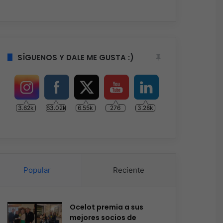
SÍGUENOS Y DALE ME GUSTA :)
3.62k
63.02k
6.55k
276
3.28k
Popular
Reciente
Ocelot premia a sus
mejores socios de