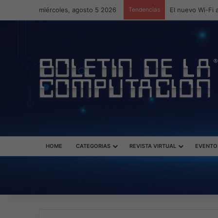
miércoles, agosto 5 2026
Tendencias
ASUS redefine l
HOME
CATEGORIAS
REVISTA VIRTUAL
EVENTO