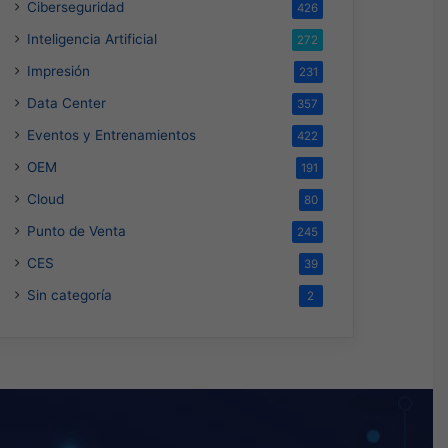
Ciberseguridad
426
Inteligencia Artificial
272
Impresión
231
Data Center
357
Eventos y Entrenamientos
422
OEM
191
Cloud
80
Punto de Venta
245
CES
39
Sin categoría
2