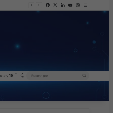
Facebook
X
LinkedIn
YouTube
Instagram
Barra lateral
℃
Switch skin
18
BUSCAR
o City
POR