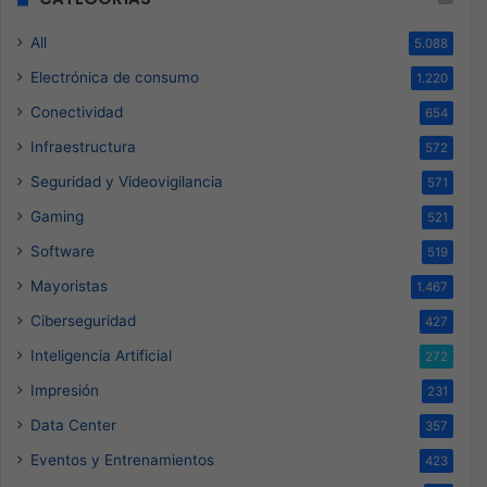
All
5.088
Electrónica de consumo
1.220
Conectividad
654
Infraestructura
572
Seguridad y Videovigilancia
571
Gaming
521
Software
519
Mayoristas
1.467
Ciberseguridad
427
Inteligencia Artificial
272
Impresión
231
Data Center
357
Eventos y Entrenamientos
423