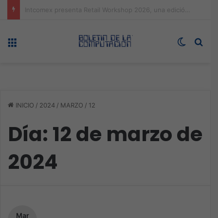
Expo technology CDMX, nueva sede con récord de audiencia
Menú
Switch s
Bus
INICIO
/
2024
/
MARZO
/
12
Día:
12 de marzo de
2024
Mar