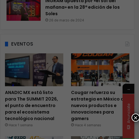
INGRAM apuesta por «el sol del
mañana» en la 28ª edición de los
Soles
26 de marzo de 2024
EVENTOS
→
ANADIC MX está listo
Cougar refuerza su
para The SUMMIT 2026,
estrategia en México con
el punto de encuentro
nuevos productos e
Anunciate
para el ecosistema
innovaciones para
×
tecnológico nacional
gamers
Hace 1 semana
Hace 4 semanas