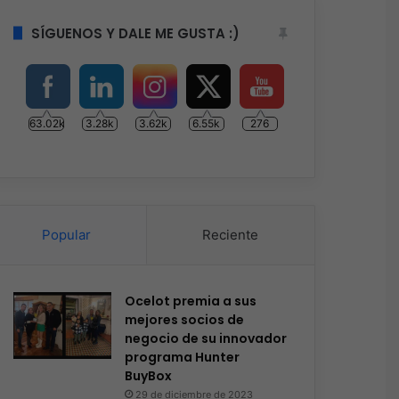
SÍGUENOS Y DALE ME GUSTA :)
63.02k
3.28k
3.62k
6.55k
276
Popular
Reciente
Ocelot premia a sus
mejores socios de
negocio de su innovador
programa Hunter
BuyBox
29 de diciembre de 2023