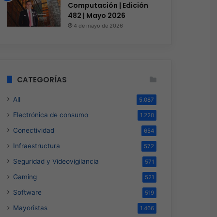
Computación | Edición
482 | Mayo 2026
4 de mayo de 2026
CATEGORÍAS
All
5.087
Electrónica de consumo
1.220
Conectividad
654
Infraestructura
572
Seguridad y Videovigilancia
571
Gaming
521
Software
519
Mayoristas
1.466