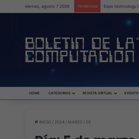
viernes, agosto 7 2026
Tendencias
Veeam nombra a F
HOME
CATEGORIAS
REVISTA VIRTUAL
EVENTO
INICIO
/
2024
/
MARZO
/
05