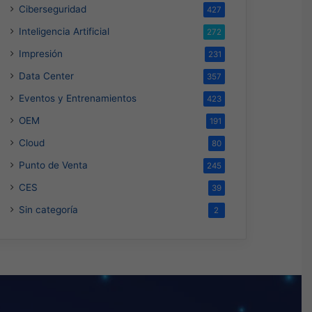
Ciberseguridad
427
Inteligencia Artificial
272
Impresión
231
Data Center
357
Eventos y Entrenamientos
423
OEM
191
Cloud
80
Punto de Venta
245
CES
39
Sin categoría
2