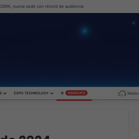
ernando Zambrana Country Manager para México
S
EXPO TECHNOLOGY
✆
ANUNCIATE
Mexico