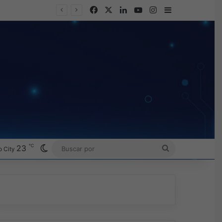
Facebook
X
LinkedIn
YouTube
Instagram
Barra lateral
℃
Switch skin
23
BUSCAR
 City
POR