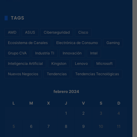
TAGS
AMD
ASUS
Ciberseguridad
Cisco
Ecosistema de Canales
Electrónica de Consumo
Gaming
Grupo CVA
Industria TI
Innovación
Intel
Inteligencia Artificial
Kingston
Lenovo
Microsoft
Nuevos Negocios
Tendencias
Tendencias Tecnológicas
febrero 2024
L
M
X
J
V
S
D
1
2
3
4
5
6
7
8
9
10
11