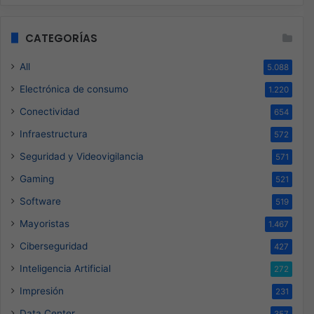
CATEGORÍAS
All
5.088
Electrónica de consumo
1.220
Conectividad
654
Infraestructura
572
Seguridad y Videovigilancia
571
Gaming
521
Software
519
Mayoristas
1.467
Ciberseguridad
427
Inteligencia Artificial
272
Impresión
231
Data Center
357