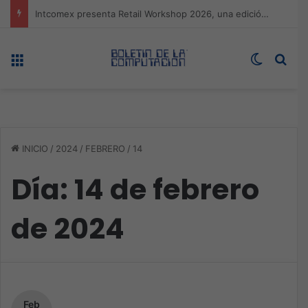
Expo technology CDMX, nueva sede con récord de audiencia
Menú
Switch s
Bus
INICIO
/
2024
/
FEBRERO
/
14
Día:
14 de febrero
de 2024
Feb