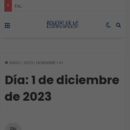
Expo technology CDMX, nueva sede con récord de audiencia
Menú
Switch s
Bus
INICIO
/
2023
/
DICIEMBRE
/
01
Día:
1 de diciembre
de 2023
Dic