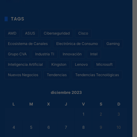
198
, 1
TAGS
AMD
ASUS
Ciberseguridad
Cisco
Ecosistema de Canales
Electrónica de Consumo
Gaming
Grupo CVA
Industria TI
Innovación
Intel
Inteligencia Artificial
Kingston
Lenovo
Microsoft
Nuevos Negocios
Tendencias
Tendencias Tecnológicas
diciembre 2023
L
M
X
J
V
S
D
1
2
3
4
5
6
7
8
9
10