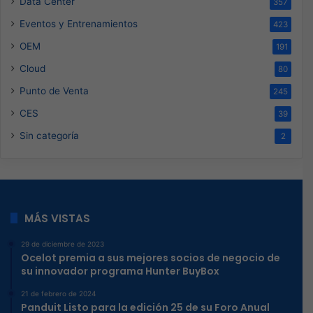
Data Center
357
Eventos y Entrenamientos
423
OEM
191
Cloud
80
Punto de Venta
245
CES
39
Sin categoría
2
MÁS VISTAS
29 de diciembre de 2023
Ocelot premia a sus mejores socios de negocio de
su innovador programa Hunter BuyBox
21 de febrero de 2024
Panduit Listo para la edición 25 de su Foro Anual