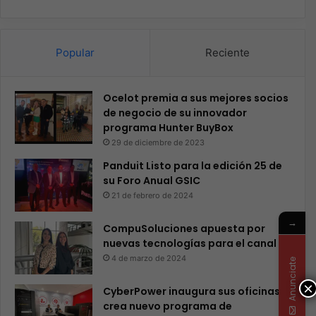
Popular
Reciente
Ocelot premia a sus mejores socios
de negocio de su innovador
programa Hunter BuyBox
29 de diciembre de 2023
Panduit Listo para la edición 25 de
su Foro Anual GSIC
21 de febrero de 2024
→
CompuSoluciones apuesta por
nuevas tecnologías para el canal
4 de marzo de 2024
Anunciate
×
CyberPower inaugura sus oficinas y
crea nuevo programa de