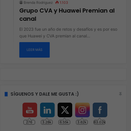
Brenda Rodriguez
1.103
Grupo CVA y Huawei Premian al
canal
El 2023 fue un año de retos y desafíos y es por eso
que Huawei y CVA premian al canal…
LEER MÁS
SÍGUENOS Y DALE ME GUSTA :)
276
3.28k
6.55k
3.62k
63.02k