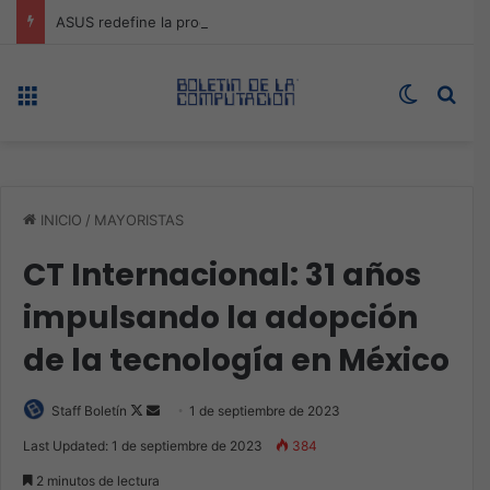
ASUS redefine la productividad y el gaming con la experiencia Duo
Menú
Switch s
Bus
INICIO
/
MAYORISTAS
CT Internacional: 31 años
impulsando la adopción
de la tecnología en México
Follow
Send
Staff Boletín
1 de septiembre de 2023
on
an
Last Updated: 1 de septiembre de 2023
384
X
email
2 minutos de lectura