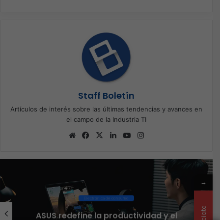
Staff Boletín
Artículos de interés sobre las últimas tendencias y avances en
el campo de la Industria TI
Sitio
Facebook
X
LinkedIn
YouTube
Instagram
web
→
Software
Red Hat anuncia a Sinuhé Sánchez