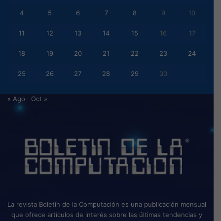
4
5
6
7
8
9
10
11
12
13
14
15
16
17
18
19
20
21
22
23
24
25
26
27
28
29
30
« Ago
Oct »
La revista Boletín de la Computación es una publicación mensual
que ofrece artículos de interés sobre las últimas tendencias y