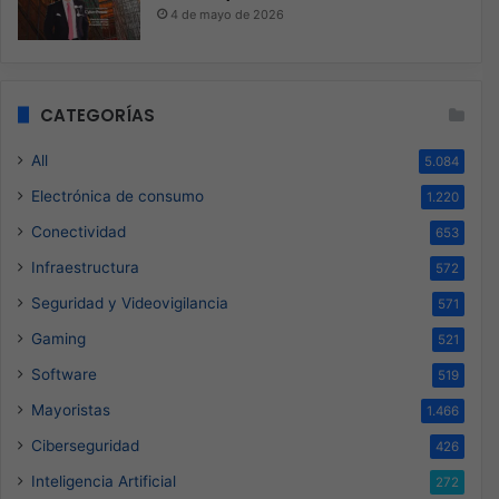
4 de mayo de 2026
CATEGORÍAS
All
5.084
Electrónica de consumo
1.220
Conectividad
653
Infraestructura
572
Seguridad y Videovigilancia
571
Gaming
521
Software
519
Mayoristas
1.466
Ciberseguridad
426
Inteligencia Artificial
272