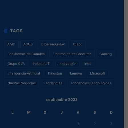
377
, 1
TAGS
AMD
ASUS
Ciberseguridad
Cisco
Ecosistema de Canales
Electrónica de Consumo
Gaming
Grupo CVA
Industria TI
Innovación
Intel
Inteligencia Artificial
Kingston
Lenovo
Microsoft
Nuevos Negocios
Tendencias
Tendencias Tecnológicas
septiembre 2023
L
M
X
J
V
S
D
1
2
3