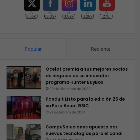
6.55k
63.02k
3.62k
3.28k
276
Popular
Reciente
Ocelot premia a sus mejores socios
de negocio de su innovador
programa Hunter BuyBox
29 de diciembre de 2023
Panduit Listo para la edición 25 de
su Foro Anual GSIC
21 de febrero de 2024
CompuSoluciones apuesta por
nuevas tecnologías para el canal