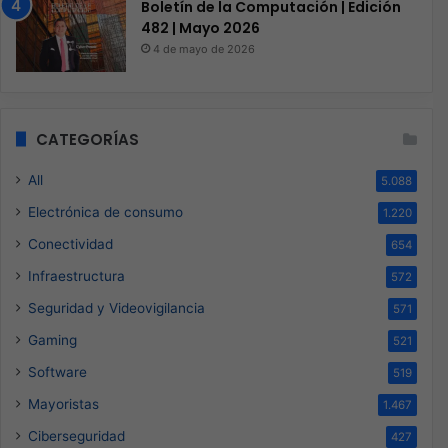
Boletín de la Computación | Edición
482 | Mayo 2026
4 de mayo de 2026
CATEGORÍAS
All
5.088
Electrónica de consumo
1.220
Conectividad
654
Infraestructura
572
Seguridad y Videovigilancia
571
Gaming
521
Software
519
Mayoristas
1.467
Ciberseguridad
427