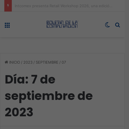
Expo technology CDMX, nueva sede con récord de audiencia
Menú
Switch s
Bus
INICIO
/
2023
/
SEPTIEMBRE
/
07
Día:
7 de
septiembre de
2023