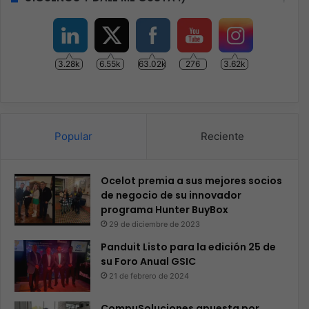
3.28k
6.55k
63.02k
276
3.62k
Popular
Reciente
Ocelot premia a sus mejores socios
de negocio de su innovador
programa Hunter BuyBox
29 de diciembre de 2023
Panduit Listo para la edición 25 de
su Foro Anual GSIC
21 de febrero de 2024
CompuSoluciones apuesta por