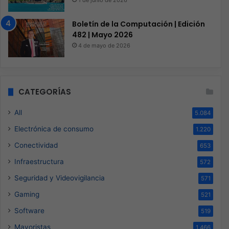
1 de junio de 2026
Boletín de la Computación | Edición
482 | Mayo 2026
4 de mayo de 2026
CATEGORÍAS
All
5.084
Electrónica de consumo
1.220
Conectividad
653
Infraestructura
572
Seguridad y Videovigilancia
571
Gaming
521
Software
519
Mayoristas
1.466