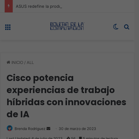
ASUS redefine la productividad y el gaming con la experiencia Duo
Menú
Switch s
Bus
INICIO
/
ALL
Cisco potencia
experiencias de trabajo
híbridas con innovaciones
de IA
Send
Brenda Rodriguez
30 de marzo de 2023
an
Last Updated: 6 de julio de 2023
56
5 minutos de lectura