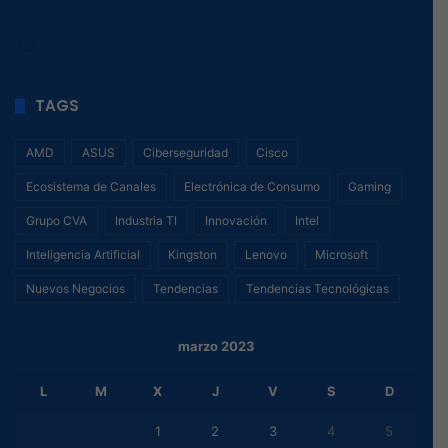
52
, 2
TAGS
AMD
ASUS
Ciberseguridad
Cisco
Ecosistema de Canales
Electrónica de Consumo
Gaming
Grupo CVA
Industria TI
Innovación
Intel
Inteligencia Artificial
Kingston
Lenovo
Microsoft
Nuevos Negocios
Tendencias
Tendencias Tecnológicas
marzo 2023
L
M
X
J
V
S
D
1
2
3
4
5