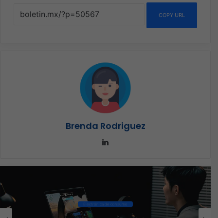
COPY URL
Brenda Rodriguez
LinkedIn
Ciberseguridad
El 73% de las empresas en LATAM