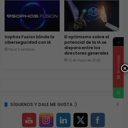
Sophos Fusion blinda la
El optimismo sobre el
→
ciberseguridad con IA
potencial de la IA se
dispara entre los
Hace 2 semanas
directores generales
Anunciate
12 de mayo de 2026
×
SÍGUENOS Y DALE ME GUSTA :)