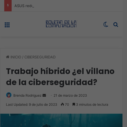
ASUS redefine la productividad y el gaming con la experiencia Duo
Menú
Switch s
Bus
INICIO
/
CIBERSEGURIDAD
Trabajo híbrido ¿el villano
de la ciberseguridad?
Send
Brenda Rodriguez
21 de marzo de 2023
an
Last Updated: 9 de julio de 2023
70
3 minutos de lectura
email