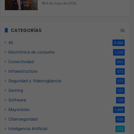
4 de mayo de 2026
CATEGORÍAS
All
5.084
Electrónica de consumo
1.220
Conectividad
653
Infraestructura
572
Seguridad y Videovigilancia
571
Gaming
521
Software
519
Mayoristas
1.466
Ciberseguridad
426
Inteligencia Artificial
272