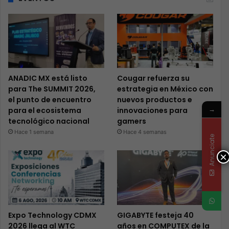
ANADIC MX está listo
Cougar refuerza su
para The SUMMIT 2026,
estrategia en México con
el punto de encuentro
nuevos productos e
→
para el ecosistema
innovaciones para
tecnológico nacional
gamers
Hace 1 semana
Hace 4 semanas
Anunciate
×
Expo Technology CDMX
GIGABYTE festeja 40
2026 llega al WTC
años en COMPUTEX de la