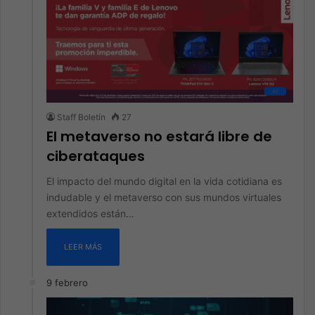
All
Staff Boletín
27
El metaverso no estará libre de
ciberataques
El impacto del mundo digital en la vida cotidiana es
indudable y el metaverso con sus mundos virtuales
extendidos están…
LEER MÁS
9 febrero