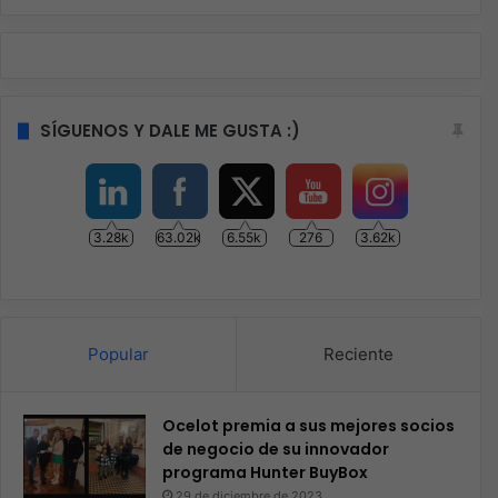
SÍGUENOS Y DALE ME GUSTA :)
3.28k
63.02k
6.55k
276
3.62k
Popular
Reciente
Ocelot premia a sus mejores socios
de negocio de su innovador
programa Hunter BuyBox
29 de diciembre de 2023