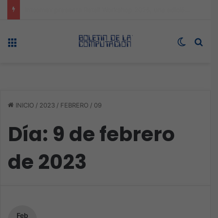
Expo technology CDMX, nueva sede con récord de audiencia
Menú
Switch s
Bus
INICIO
/
2023
/
FEBRERO
/
09
Día:
9 de febrero
de 2023
Feb