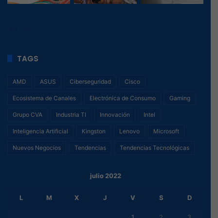
43
, 1
TAGS
AMD
ASUS
Ciberseguridad
Cisco
Ecosistema de Canales
Electrónica de Consumo
Gaming
Grupo CVA
Industria TI
Innovación
Intel
Inteligencia Artificial
Kingston
Lenovo
Microsoft
Nuevos Negocios
Tendencias
Tendencias Tecnológicas
julio 2022
L
M
X
J
V
S
D
1
2
3