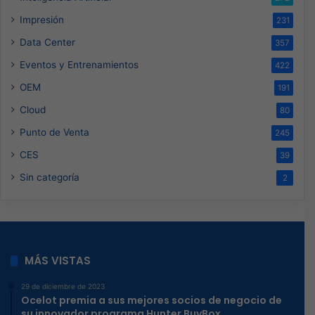
Impresión
231
Data Center
357
Eventos y Entrenamientos
422
OEM
191
Cloud
80
Punto de Venta
245
CES
39
Sin categoría
2
MÁS VISTAS
29 de diciembre de 2023
Ocelot premia a sus mejores socios de negocio de
su innovador programa Hunter BuyBox