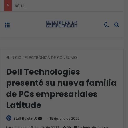
ASUS redefine la productividad y el gaming con la experiencia Duo
Menú
Switch s
Bus
INICIO
/
ELECTRÓNICA DE CONSUMO
Dell Technologies
presentó su nueva familia
de PCs empresariales
Latitude
Follow
Send
Staff Boletín
15 de julio de 2022
on
an
Last Updated: 15 de julio de 2022
29
1 minuto de lectura