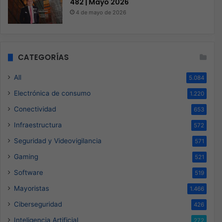
482 | Mayo 2026
4 de mayo de 2026
CATEGORÍAS
All
5.084
Electrónica de consumo
1.220
Conectividad
653
Infraestructura
572
Seguridad y Videovigilancia
571
Gaming
521
Software
519
Mayoristas
1.466
Ciberseguridad
426
Inteligencia Artificial
272