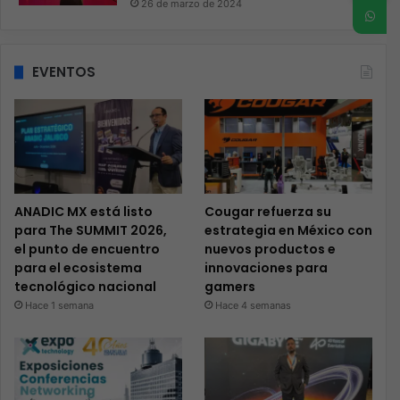
26 de marzo de 2024
EVENTOS
ANADIC MX está listo
Cougar refuerza su
para The SUMMIT 2026,
estrategia en México con
el punto de encuentro
nuevos productos e
para el ecosistema
innovaciones para
tecnológico nacional
gamers
Hace 1 semana
Hace 4 semanas