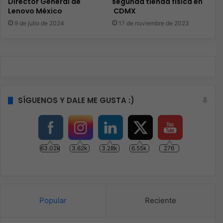
Director General de
segunda tienda física en
Lenovo México
CDMX
9 de julio de 2024
17 de noviembre de 2023
SÍGUENOS Y DALE ME GUSTA :)
63.02k
3.62k
3.28k
6.55k
276
Popular
Reciente