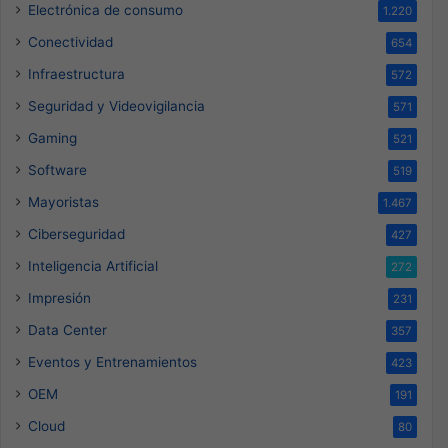
Electrónica de consumo
1.220
Conectividad
654
Infraestructura
572
Seguridad y Videovigilancia
571
Gaming
521
Software
519
Mayoristas
1.467
Ciberseguridad
427
Inteligencia Artificial
272
Impresión
231
Data Center
357
Eventos y Entrenamientos
423
OEM
191
Cloud
80