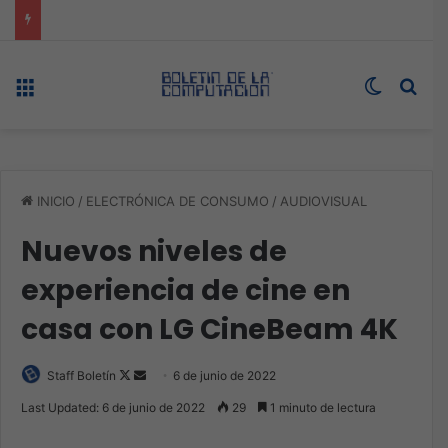
Expo technology CDMX, nueva sede con récord de audiencia
Menú
Switch s
Bus
INICIO
/
ELECTRÓNICA DE CONSUMO
/
AUDIOVISUAL
Nuevos niveles de
experiencia de cine en
casa con LG CineBeam 4K
Follow
Send
Staff Boletín
6 de junio de 2022
on
an
Last Updated: 6 de junio de 2022
29
1 minuto de lectura
X
email