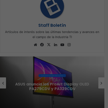
Staff Boletín
Artículos de interés sobre las últimas tendencias y avances en
el campo de la Industria TI
Sitio
Facebook
X
LinkedIn
YouTube
Instagram
web
Electrónica de consumo
ASUS anuncia los ProArt Display OLED
PA279CDV y PA329CDV