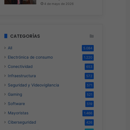
4 de mayo de 2026
CATEGORÍAS
All
5.084
Electrónica de consumo
1.220
Conectividad
653
Infraestructura
572
Seguridad y Videovigilancia
571
Gaming
521
Software
519
Mayoristas
1.466
Ciberseguridad
426