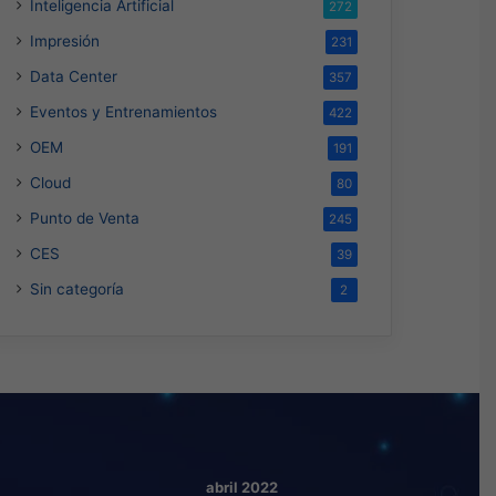
Inteligencia Artificial
272
Impresión
231
Data Center
357
Eventos y Entrenamientos
422
OEM
191
Cloud
80
Punto de Venta
245
CES
39
Sin categoría
2
abril 2022