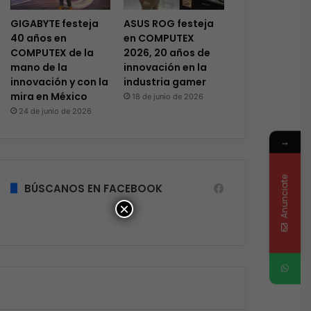
GIGABYTE festeja
ASUS ROG festeja
40 años en
en COMPUTEX
COMPUTEX de la
2026, 20 años de
mano de la
innovación en la
innovación y con la
industria gamer
mira en México
18 de junio de 2026
24 de junio de 2026
→
Anunciate
BÚSCANOS EN FACEBOOK
×