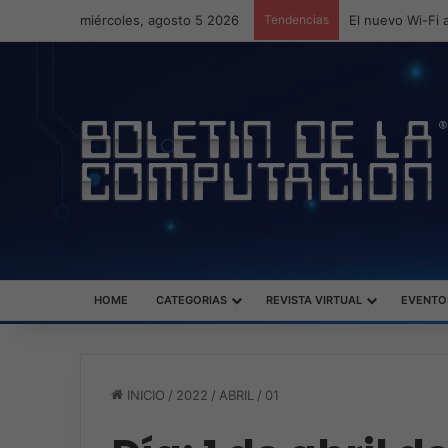
miércoles, agosto 5 2026
Tendencias
El nuevo Wi-Fi a
HOME
CATEGORIAS
REVISTA VIRTUAL
EVENTO
INICIO
/
2022
/
ABRIL
/
01