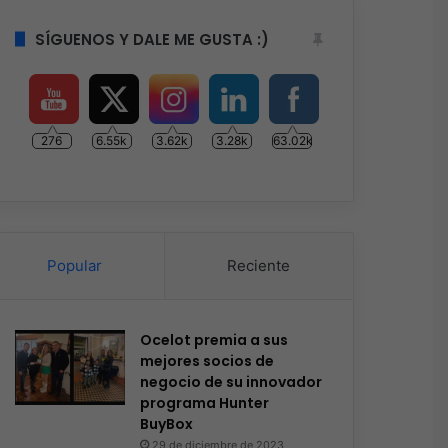
SÍGUENOS Y DALE ME GUSTA :)
276
6.55k
3.62k
3.28k
63.02k
Popular
Reciente
Ocelot premia a sus
mejores socios de
negocio de su innovador
programa Hunter
BuyBox
29 de diciembre de 2023