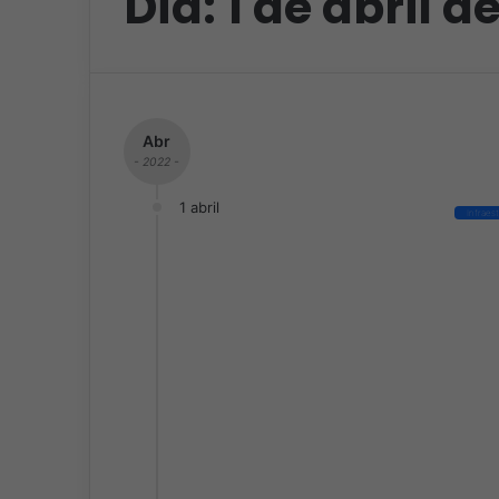
Día:
1 de abril d
Abr
- 2022 -
1 abril
Infraes