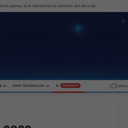
hora piensa, la IA transforma la conexión del día a día
S
EXPO TECHNOLOGY
✆
ANUNCIATE
Mexic