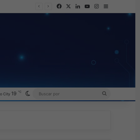
Facebook
X
LinkedIn
YouTube
Instagram
Barra lateral
℃
Switch skin
19
BUSCAR
o City
POR