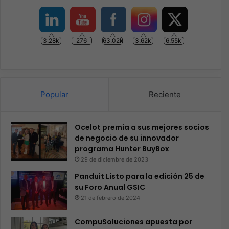
3.28k
276
63.02k
3.62k
6.55k
Popular
Reciente
Ocelot premia a sus mejores socios
de negocio de su innovador
programa Hunter BuyBox
29 de diciembre de 2023
Panduit Listo para la edición 25 de
su Foro Anual GSIC
21 de febrero de 2024
CompuSoluciones apuesta por