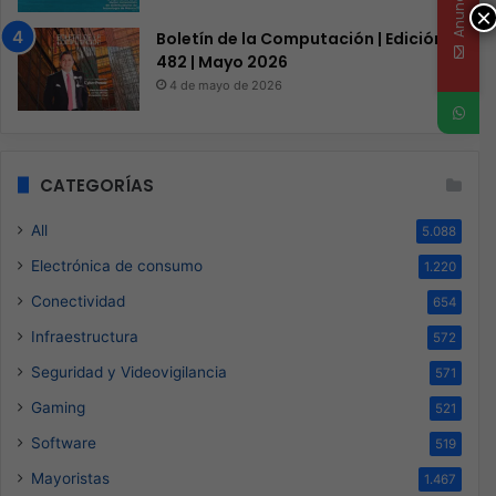
Anunciate
×
Boletín de la Computación | Edición
482 | Mayo 2026
4 de mayo de 2026
CATEGORÍAS
All
5.088
Electrónica de consumo
1.220
Conectividad
654
Infraestructura
572
Seguridad y Videovigilancia
571
Gaming
521
Software
519
Mayoristas
1.467