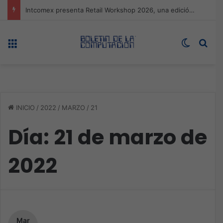
Expo technology CDMX, nueva sede con récord de audiencia
Menú
Switch s
Bus
INICIO
/
2022
/
MARZO
/
21
Día:
21 de marzo de
2022
Mar