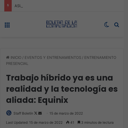
ASUS redefine la productividad y el gaming con la experiencia Duo
Menú
Switch s
Bus
INICIO
/
EVENTOS Y ENTRENAMIENTOS
/
ENTRENAMIENTO
PRESENCIAL
Trabajo híbrido ya es una
realidad y la tecnología es
aliada: Equinix
Follow
Send
Staff Boletín
15 de marzo de 2022
on
an
Last Updated: 15 de marzo de 2022
41
3 minutos de lectura
X
email