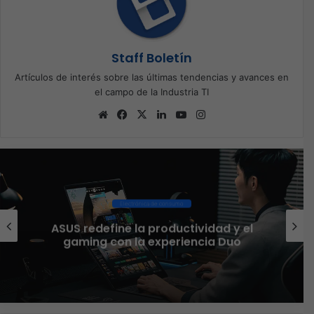
Staff Boletín
Artículos de interés sobre las últimas tendencias y avances en
el campo de la Industria TI
Sitio
Facebook
X
LinkedIn
YouTube
Instagram
web
Software
Red Hat anuncia a Sinuhé
ividad y el
como nuevo Chief Architec
ncia Duo
norte de LATAM