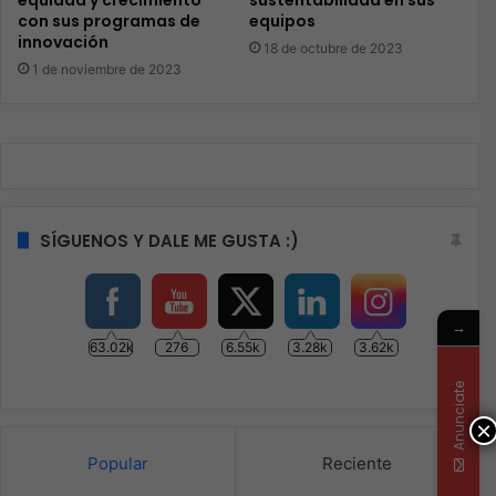
con sus programas de
equipos
innovación
18 de octubre de 2023
1 de noviembre de 2023
SÍGUENOS Y DALE ME GUSTA :)
→
63.02k
276
6.55k
3.28k
3.62k
Anunciate
×
Popular
Reciente