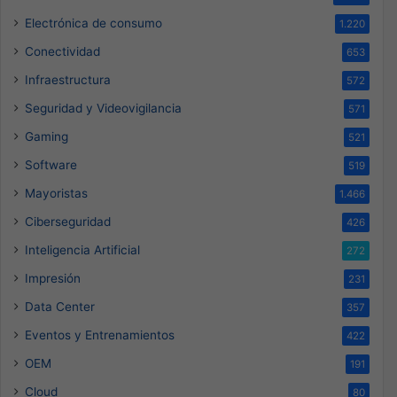
Electrónica de consumo
1.220
Conectividad
653
Infraestructura
572
Seguridad y Videovigilancia
571
Gaming
521
Software
519
Mayoristas
1.466
Ciberseguridad
426
Inteligencia Artificial
272
Impresión
231
Data Center
357
Eventos y Entrenamientos
422
OEM
191
Cloud
80