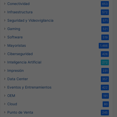
Conectividad
653
Infraestructura
572
Seguridad y Videovigilancia
571
Gaming
521
Software
519
Mayoristas
1.466
Ciberseguridad
426
Inteligencia Artificial
272
Impresión
231
Data Center
357
Eventos y Entrenamientos
422
OEM
191
Cloud
80
Punto de Venta
245