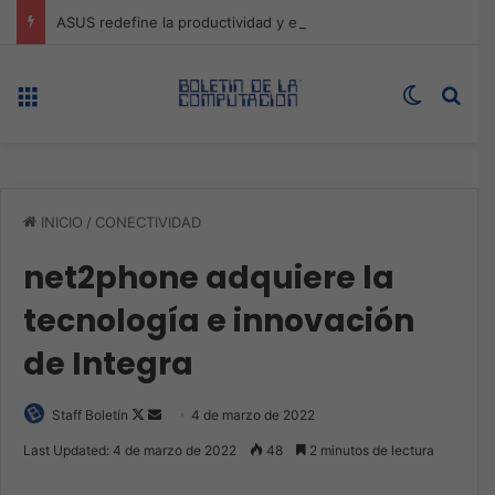
ASUS redefine la productividad y el gaming con la experiencia Duo
Menú
Switch s
Bus
INICIO
/
CONECTIVIDAD
net2phone adquiere la
tecnología e innovación
de Integra
Follow
Send
Staff Boletín
4 de marzo de 2022
on
an
Last Updated: 4 de marzo de 2022
48
2 minutos de lectura
X
email