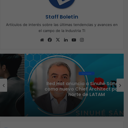
Staff Boletín
Artículos de interés sobre las últimas tendencias y avances en
el campo de la Industria TI
Sitio
Facebook
X
LinkedIn
YouTube
Instagram
web
Software
Red Hat anuncia a Sinuhé Sánchez
como nuevo Chief Architect para el
norte de LATAM