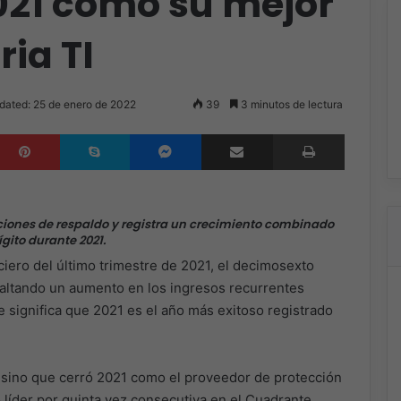
021 como su mejor
ria TI
dated: 25 de enero de 2022
39
3 minutos de lectura
inkedIn
Pinterest
Skype
Messenger
Compartir por correo electrónico
Imprimir
iones de respaldo y registra un crecimiento combinado
gito durante 2021.
ciero del último trimestre de 2021, el decimosexto
saltando un aumento en los ingresos recurrentes
e significa que 2021 es el año más exitoso registrado
 sino que cerró 2021 como el proveedor de protección
o líder por quinta vez consecutiva en el Cuadrante