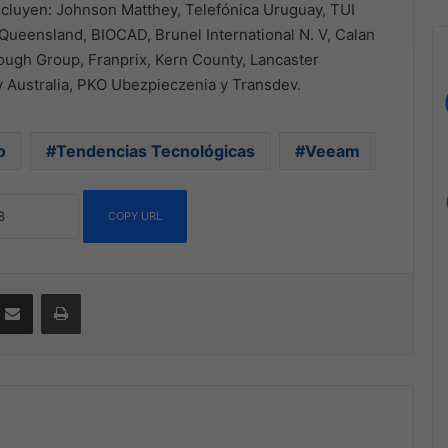
incluyen: Johnson Matthey, Telefónica Uruguay, TUI
Queensland, BIOCAD, Brunel International N. V, Calan
Clough Group, Franprix, Kern County, Lancaster
y Australia, PKO Ubezpieczenia y Transdev.
o
Tendencias Tecnológicas
Veeam
COPY URL
ssenger
Compartir por correo electrónico
Imprimir