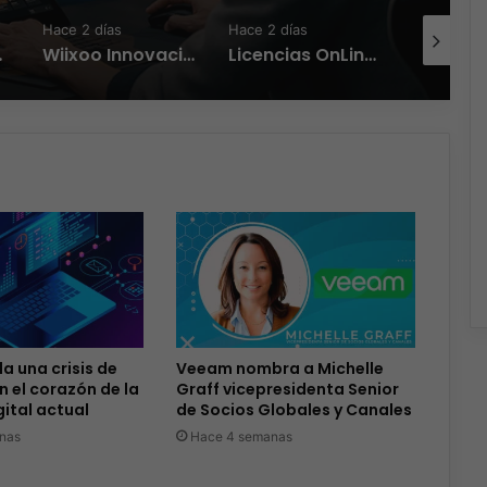
Hace 2 días
Hace 2 días
Hace 2 día
rte de LATAM
Wiixoo Innovación, escalabilidad y democratización de la tecnología en México
Licencias OnLine y Radware la IA que redefine la estrategia de ciberseguridad
a una crisis de
Veeam nombra a Michelle
n el corazón de la
Graff vicepresidenta Senior
ital actual
de Socios Globales y Canales
nas
Hace 4 semanas