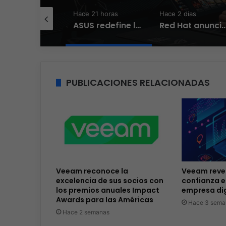
e 20 horas
Hace 21 horas
Hace 2 días
El nuevo Wi-Fi ahora piensa, la IA transforma la conexión del día a día
ASUS redefine la productividad y el gaming con la experiencia Duo
Red Hat anuncia a Sinuhé Sánchez como nuevo Chief Architect para el no
PUBLICACIONES RELACIONADAS
Veeam reconoce la
Veeam revel
excelencia de sus socios con
confianza e
los premios anuales Impact
empresa dig
Awards para las Américas
Hace 3 sema
Hace 2 semanas