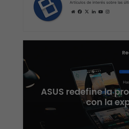
Artículos de interés sobre las úl
Sitio
Facebook
X
LinkedIn
YouTube
Instagra
web
Re
Elect
Hac
ASUS redefine la pr
con la ex