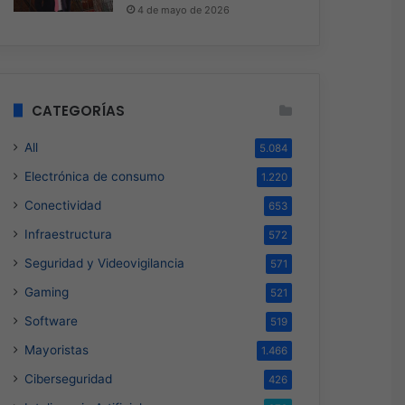
4 de mayo de 2026
CATEGORÍAS
All
5.084
Electrónica de consumo
1.220
Conectividad
653
Software
Infraestructura
572
Hace 2 días
Seguridad y Videovigilancia
571
Red Hat anuncia a Sinuh
Gaming
521
nuevo Chief Architect par
Software
519
LATAM
Mayoristas
1.466
Ciberseguridad
426