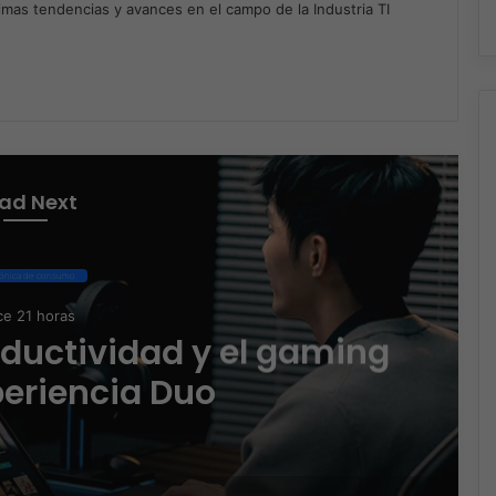
timas tendencias y avances en el campo de la Industria TI
m
ad Next
rónica de consumo
e 21 horas
oductividad y el gaming
periencia Duo