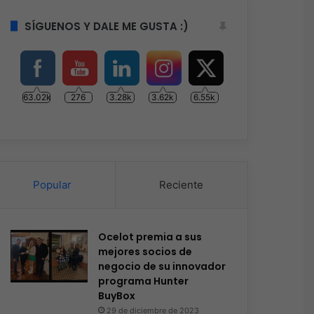
SÍGUENOS Y DALE ME GUSTA :)
63.02k
276
3.28k
3.62k
6.55k
Popular
Reciente
Ocelot premia a sus
mejores socios de
negocio de su innovador
programa Hunter
BuyBox
29 de diciembre de 2023