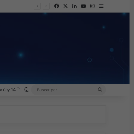
Facebook
X
LinkedIn
YouTube
Instagram
Barra lateral
℃
Switch skin
14
BUSCAR
o City
POR