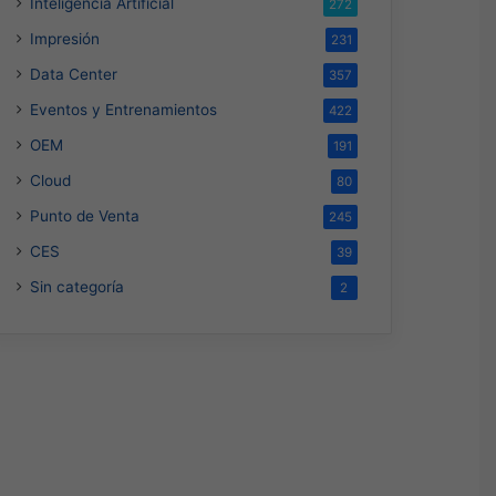
Inteligencia Artificial
272
s
Hace 2 días
Hace 3 días
Impresión
231
Genesys Xperience 2026: Ganar en la Era Agéntica Comienza Aquí
Siemens impulsa la digitalización y resiliencia de las redes eléctricas
ASUS anuncia los ProArt Display OLED PA279CDV y PA329CDV
Data Center
357
Eventos y Entrenamientos
422
OEM
191
Cloud
80
Punto de Venta
245
CES
39
Sin categoría
2