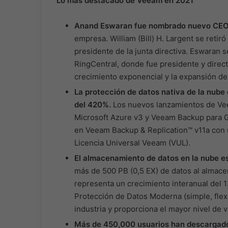
Lo más destacado de Veeam en 2021
Anand Eswaran fue nombrado nuevo CE
empresa. William (Bill) H. Largent se reti
presidente de la junta directiva. Eswaran
RingCentral, donde fue presidente y direc
crecimiento exponencial y la expansión de 
La protección de datos nativa de la nube
del 420%.
Los nuevos lanzamientos de Ve
Microsoft Azure v3 y Veeam Backup para G
en Veeam Backup & Replication™ v11a con un
Licencia Universal Veeam (VUL).
El almacenamiento de datos en la nube e
más de 500 PB (0,5 EX) de datos al almace
representa un crecimiento interanual del 1
Protección de Datos Moderna (simple, flexib
industria y proporciona el mayor nivel de va
Más de 450,000 usuarios han descargado