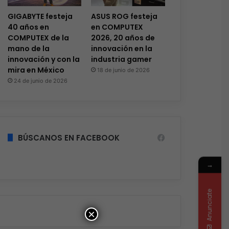
GIGABYTE festeja
ASUS ROG festeja
40 años en
en COMPUTEX
COMPUTEX de la
2026, 20 años de
mano de la
innovación en la
innovación y con la
industria gamer
mira en México
18 de junio de 2026
24 de junio de 2026
BÚSCANOS EN FACEBOOK
→
Anunciate
×