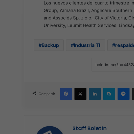
Los nuevos clientes del cuarto trimestre 
Group, Yamaha Brazil, Anglicare Southern 
and Associés Sp. z.o.o., City of Victoria, 
University, Leumit Health Services, Lindsa
Backup
Industria TI
respald
Facebook
X
LinkedIn
Skype
Me
Compartir
Staff Boletín