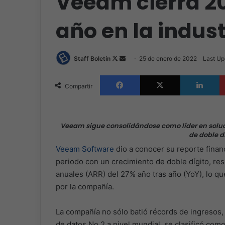
Veeam cierra 2
año en la indust
Follow
Send
Staff Boletín
25 de enero de 2022
Last Up
on
an
Facebook
X
L
X
email
Compartir
Veeam sigue consolidándose como líder en soluc
de doble dí
Veeam Software
dio a conocer su reporte finan
periodo con un crecimiento de doble dígito, re
anuales (ARR) del 27% año tras año (YoY), lo qu
por la compañía.
La compañía no sólo batió récords de ingresos,
de datos No.2 a nivel mundial, se clasificó com