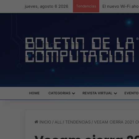
jueves, agosto 6 2026
Tendencias
ASUS redefine la p
HOME
CATEGORIAS
REVISTA VIRTUAL
EVENTO
INICIO
/
ALL
/
TENDENCIAS
/
VEEAM CIERRA 2021 C