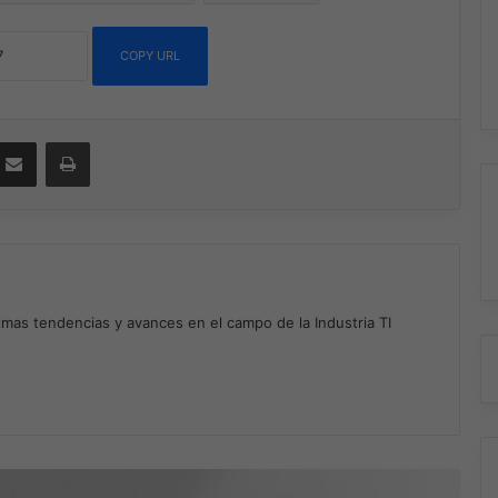
COPY URL
ssenger
Compartir por correo electrónico
Imprimir
timas tendencias y avances en el campo de la Industria TI
m