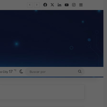
Facebook
X
LinkedIn
YouTube
Instagram
Barra lateral
℃
Switch skin
17
BUSCAR
o City
POR