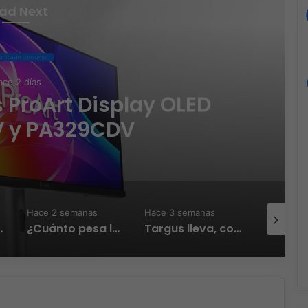
ad Next
rónica de consumo
ce 2 días
 ProArt Display OLED
 y PA329CDV
Hace 2 semanas
Hace 3 semanas
Hace 4 se
con Sandisk y Crayola
¿Cuánto pesa la productividad? A veces, cargar menos es lograr más
Targus lleva, conecta y protege tus dispositivos.