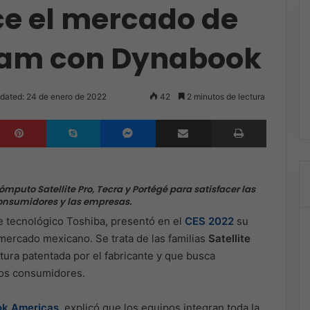
ce el mercado de
tam con Dynabook
dated: 24 de enero de 2022
42
2 minutos de lectura
inkedIn
Pinterest
Skype
Messenger
Compartir por correo electrónico
Imprimir
puto Satellite Pro, Tecra y Portégé para satisfacer las
onsumidores y las empresas.
te tecnológico Toshiba, presentó en el
CES 2022
su
mercado mexicano. Se trata de las familias
Satellite
ura patentada por el fabricante y que busca
los consumidores.
k Americas
, explicó que los equipos integran toda la