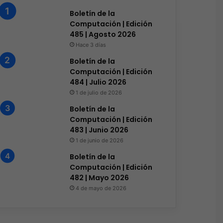
Boletín de la
Computación | Edición
485 | Agosto 2026
Electrónica de consumo
Hace 3 días
Hace 1 semana
Boletín de la
Saca tu lado creativo y
Computación | Edición
484 | Julio 2026
videos con San
1 de julio de 2026
Boletín de la
Computación | Edición
483 | Junio 2026
1 de junio de 2026
manas
Hace 4 semanas
3 de julio de 2026
Boletín de la
Lentes inteligentes abren nuevos riesgos para la privacidad
ASUS y ROG ganan 43 premios Red Dot Product Design Awards 2026
MSI impulsa a la nueva generación de estudiantes con laptops en la era de la IA
Computación | Edición
482 | Mayo 2026
4 de mayo de 2026