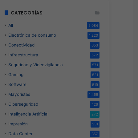
CATEGORÍAS
All
5.084
Electrónica de consumo
1.220
Conectividad
653
Infraestructura
572
Seguridad y Videovigilancia
571
Gaming
521
Software
519
Mayoristas
1.466
Ciberseguridad
426
Inteligencia Artificial
272
Impresión
231
Data Center
357