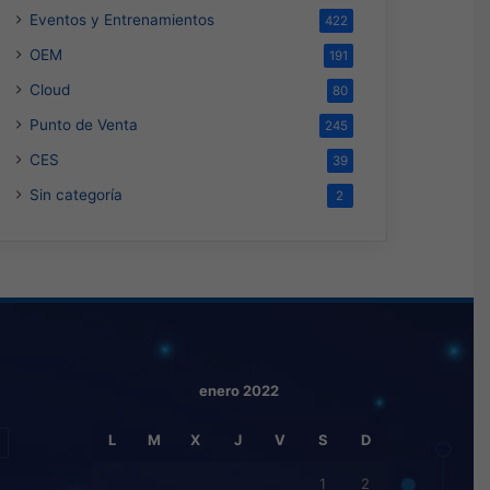
Eventos y Entrenamientos
422
OEM
191
Cloud
80
Punto de Venta
245
CES
39
Sin categoría
2
enero 2022
L
M
X
J
V
S
D
1
2