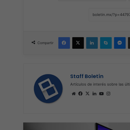
Facebook
X
LinkedIn
Skype
Me
Compartir
Staff Boletín
Artículos de interés sobre las úl
Sitio
Facebook
X
LinkedIn
YouTube
Instagra
web