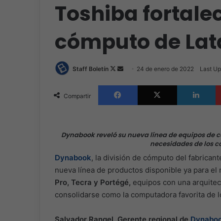
Toshiba fortale
cómputo de La
Follow
Send
Staff Boletín
24 de enero de 2022
Last Up
on
an
Facebook
X
L
X
email
Compartir
Dynabook reveló su nueva línea de equipos de cóm
necesidades de los c
Dynabook
, la división de cómputo del fabrican
nueva línea de productos disponible ya para el 
Pro, Tecra y Portégé,
equipos con una arquitect
consolidarse como la computadora favorita de 
Salvador Rangel, Gerente regional de
Dynaboo