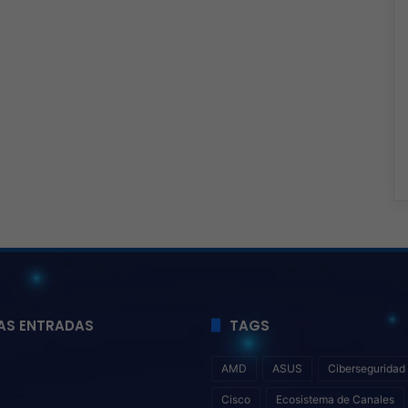
AS ENTRADAS
TAGS
AMD
ASUS
Ciberseguridad
Cisco
Ecosistema de Canales