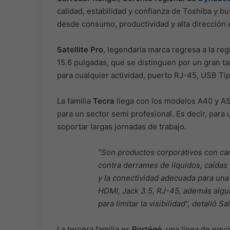
calidad, estabilidad y confianza de Toshiba y bu
desde consumo, productividad y alta dirección 
Satellite Pro
, legendaria marca regresa a la r
15.6 pulgadas, que se distinguen por un gran 
para cualquier actividad, puerto RJ-45, USB Ti
La familia
Tecra
llega con los modelos A40 y A50
para un sector semi profesional. Es decir, para
soportar largas jornadas de trabajo.
“Son productos corporativos con car
contra derrames de líquidos, caídas 
y la conectividad adecuada para una
HDMI, Jack 3.5, RJ-45, además algu
para limitar la visibilidad”, detalló S
La tercera familia es
Portégé
, una línea de equ