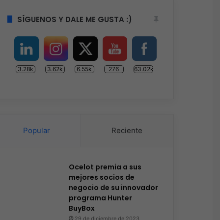
SÍGUENOS Y DALE ME GUSTA :)
3.28k
3.62k
6.55k
276
63.02k
Popular
Reciente
Ocelot premia a sus
mejores socios de
negocio de su innovador
programa Hunter
BuyBox
29 de diciembre de 2023