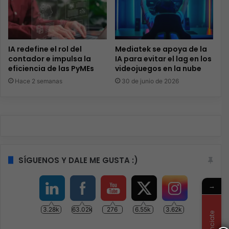
IA redefine el rol del
Mediatek se apoya de la
contador e impulsa la
IA para evitar el lag en los
eficiencia de las PyMEs
videojuegos en la nube
Hace 2 semanas
30 de junio de 2026
SÍGUENOS Y DALE ME GUSTA :)
→
3.28k
63.02k
276
6.55k
3.62k
Anunciate