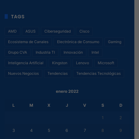
TAGS
AMD
ASUS
Ciberseguridad
Cisco
Ecosistema de Canales
Electrónica de Consumo
Gaming
Grupo CVA
Industria TI
Innovación
Intel
Inteligencia Artificial
Kingston
Lenovo
Microsoft
Nuevos Negocios
Tendencias
Tendencias Tecnológicas
enero 2022
L
M
X
J
V
S
D
1
2
3
4
5
6
7
8
9