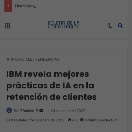
Licencias Online y Qualys impulsan la ciberseguridad a la velocidad de la IA
Menú
Switch s
Bus
INICIO
/
ALL
/
TENDENCIAS
IBM revela mejores
prácticas de IA en la
retención de clientes
Follow
Send
Staff Boletín
24 de enero de 2022
on
an
Last Updated: 24 de enero de 2022
40
3 minutos de lectura
X
email