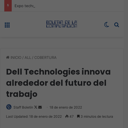
Expo technology CDMX, nueva sede con récord de audiencia
Menú
Switch s
Bus
INICIO
/
ALL
/
COBERTURA
Dell Technologies innova
alrededor del futuro del
trabajo
Follow
Send
Staff Boletín
18 de enero de 2022
on
an
Last Updated: 18 de enero de 2022
47
3 minutos de lectura
X
email