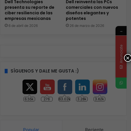
Dell Technologies
Dell reinventa las PCs
presenta su reporte de
comerciales con nuevos
ciber resiliencia de las
diseños elegantes y
empresas mexicanas
potentes
6 de abril de 2026
26 de marzo de 2026
→
Anunciate
×
SÍGUENOS Y DALE ME GUSTA :)
6.55k
276
63.02k
3.28k
3.62k
Popular
Reciente