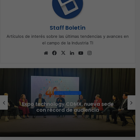
Staff Boletín
Artículos de interés sobre las últimas tendencias y avances en
el campo de la Industria TI
Sitio
Facebook
X
LinkedIn
YouTube
Instagram
web
Ciberseguridad
Veeam nombra a Fernando Zambrana
Country Manager para México