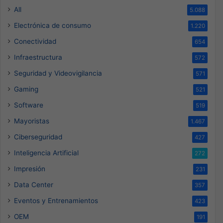
All
5.088
Electrónica de consumo
1.220
Conectividad
654
Infraestructura
572
Seguridad y Videovigilancia
571
Gaming
521
Software
519
Mayoristas
1.467
Ciberseguridad
427
Inteligencia Artificial
272
Impresión
231
Data Center
357
Eventos y Entrenamientos
423
OEM
191