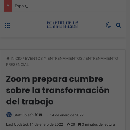
Expo technology CDMX, nueva sede con récord de audiencia
Menú
Switch s
Bus
INICIO
/
EVENTOS Y ENTRENAMIENTOS
/
ENTRENAMIENTO
PRESENCIAL
Zoom prepara cumbre
sobre la transformación
del trabajo
Follow
Send
Staff Boletín
14 de enero de 2022
on
an
Last Updated: 14 de enero de 2022
26
3 minutos de lectura
X
email