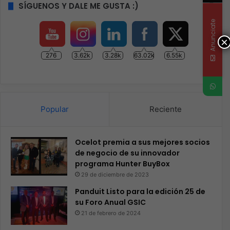
SÍGUENOS Y DALE ME GUSTA :)
Anunciate
×
276
3.62k
3.28k
63.02k
6.55k
Popular
Reciente
Ocelot premia a sus mejores socios
de negocio de su innovador
programa Hunter BuyBox
29 de diciembre de 2023
Panduit Listo para la edición 25 de
su Foro Anual GSIC
21 de febrero de 2024