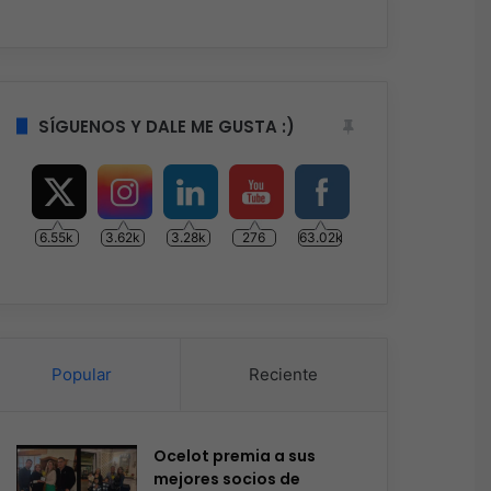
SÍGUENOS Y DALE ME GUSTA :)
6.55k
3.62k
3.28k
276
63.02k
Popular
Reciente
Ocelot premia a sus
mejores socios de