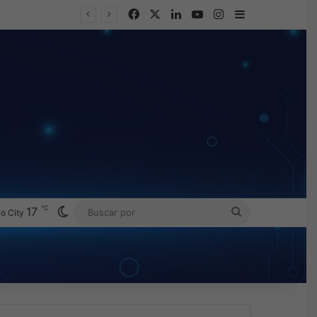
Facebook
X
LinkedIn
YouTube
Instagram
Barra lateral
℃
Switch skin
17
BUSCAR
o City
POR