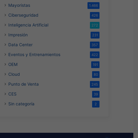
Mayoristas
1.466
Ciberseguridad
426
Inteligencia Artificial
272
Impresión
231
Data Center
357
Eventos y Entrenamientos
422
OEM
191
Cloud
80
Punto de Venta
245
CES
39
Sin categoría
2