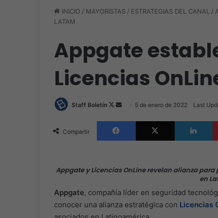
INICIO
/
MAYORISTAS
/
ESTRATEGIAS DEL CANAL
/
LATAM
Appgate establ
Licencias OnLin
Follow
Send
Staff Boletín
5 de enero de 2022
Last Upd
on
an
Facebook
X
L
X
email
Compartir
Appgate y Licencias OnLine revelan alianza para 
en La
Appgate
, compañía líder en seguridad tecnológi
conocer una alianza estratégica con
Licencias 
asociados en Latinoamérica.