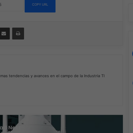
COPY URL
ssenger
Compartir por correo electrónico
Imprimir
timas tendencias y avances en el campo de la Industria TI
m
ad Next