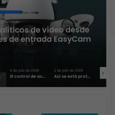
ad y Videovigilancia
e 2 semanas
alíticos de video desde
nes de entrada EasyCam
6 de julio de 2026
2 de julio de 2026
24 de juni
esgos operativos
El control de acceso como motor de inteligencia operativa para las organizaciones
Así se está protegiendo la industria energética para no detenerse