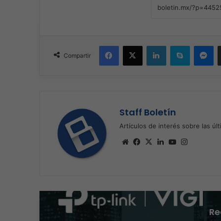
Facebook
X
LinkedIn
Skype
Me
Compartir
Staff Boletín
Artículos de interés sobre las úl
Sitio
Facebook
X
LinkedIn
YouTube
Instagra
web
Re