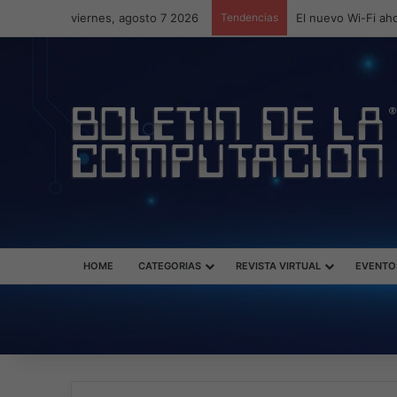
viernes, agosto 7 2026
Tendencias
ASUS redefine la 
HOME
CATEGORIAS
REVISTA VIRTUAL
EVENTO