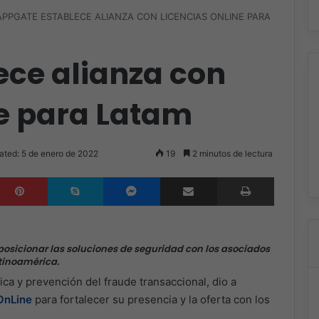
APPGATE ESTABLECE ALIANZA CON LICENCIAS ONLINE PARA
ece alianza con
e para Latam
ated: 5 de enero de 2022
19
2 minutos de lectura
inkedIn
Pinterest
Skype
Messenger
Compartir por correo electrónico
Imprimir
posicionar las soluciones de seguridad con los asociados
tinoamérica.
ca y prevención del fraude transaccional, dio a
OnLine
para fortalecer su presencia y la oferta con los