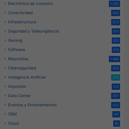
Electrónica de consumo
1.220
Conectividad
653
Infraestructura
572
Seguridad y Videovigilancia
571
Gaming
521
Software
519
Mayoristas
1.466
Ciberseguridad
426
Inteligencia Artificial
272
Impresión
231
Data Center
357
Eventos y Entrenamientos
422
OEM
191
Cloud
80