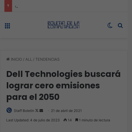
ASUS redefine la productividad y el gaming con la experiencia Duo
Menú
Switch s
Bus
INICIO
/
ALL
/
TENDENCIAS
Dell Technologies buscará
lograr cero emisiones
para el 2050
Follow
Send
Staff Boletín
21 de abril de 2021
on
an
Last Updated: 4 de julio de 2023
14
1 minuto de lectura
X
email