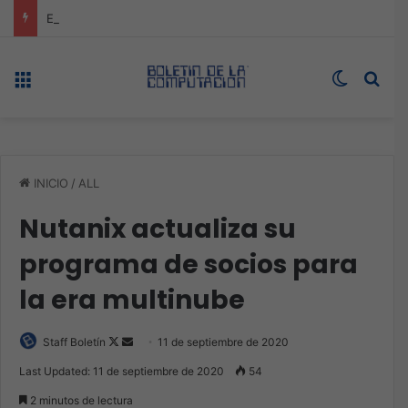
Expo technology CDMX, nueva sede con récord de audiencia
Menú
Switch s
Bus
INICIO
/
ALL
Nutanix actualiza su
programa de socios para
la era multinube
Follow
Send
Staff Boletín
11 de septiembre de 2020
on
an
Last Updated: 11 de septiembre de 2020
54
X
email
2 minutos de lectura