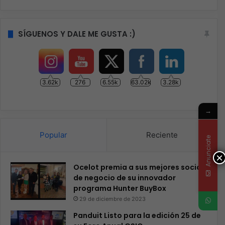
SÍGUENOS Y DALE ME GUSTA :)
3.62k
276
6.55k
63.02k
3.28k
→
Popular
Reciente
Anunciate
×
Ocelot premia a sus mejores socios
de negocio de su innovador
programa Hunter BuyBox
29 de diciembre de 2023
Panduit Listo para la edición 25 de