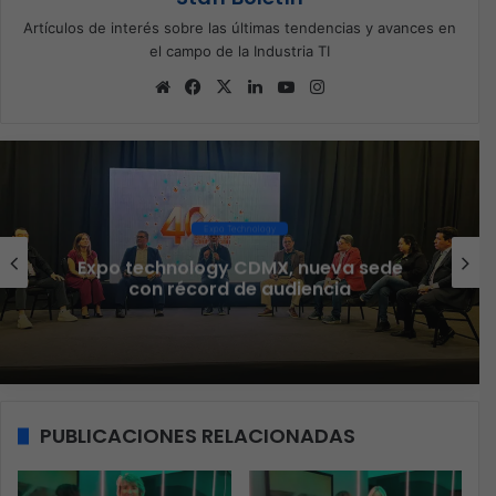
Artículos de interés sobre las últimas tendencias y avances en
el campo de la Industria TI
Sitio
Facebook
X
LinkedIn
YouTube
Instagram
web
Ciberseguridad
Veeam nombra a Fernando Zambrana
Country Manager para México
PUBLICACIONES RELACIONADAS