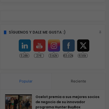
SÍGUENOS Y DALE ME GUSTA :)
3.28k
276
3.62k
63.02k
6.55k
Popular
Reciente
Ocelot premia a sus mejores socios
de negocio de su innovador
programa Hunter BuyBox