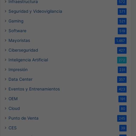
Infraestructura
572
Seguridad y Videovigilancia
571
Gaming
521
Software
519
Mayoristas
1.467
Ciberseguridad
427
Inteligencia Artificial
272
Impresión
231
Data Center
357
Eventos y Entrenamientos
423
OEM
191
Cloud
80
Punto de Venta
245
CES
39