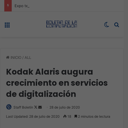
Expo technology CDMX, nueva sede con récord de audiencia
Menú
Switch s
Bus
INICIO
/
ALL
Kodak Alaris augura
crecimiento en servicios
de digitalización
Follow
Send
Staff Boletín
28 de julio de 2020
on
an
Last Updated: 28 de julio de 2020
18
2 minutos de lectura
X
email