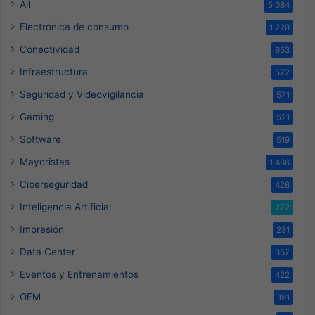
All
5.084
Electrónica de consumo
1.220
Conectividad
653
Infraestructura
572
Seguridad y Videovigilancia
571
Gaming
521
Software
519
Mayoristas
1.466
Ciberseguridad
426
Inteligencia Artificial
272
Impresión
231
Data Center
357
Eventos y Entrenamientos
422
OEM
191