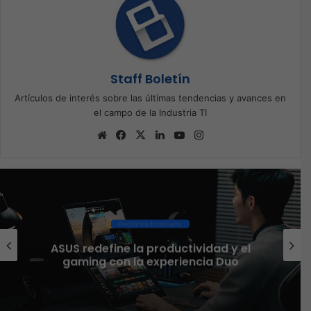
Staff Boletín
Artículos de interés sobre las últimas tendencias y avances en
el campo de la Industria TI
Sitio
Facebook
X
LinkedIn
YouTube
Instagram
web
Electrónica de consumo
El 
US redefine la productividad y el
as
gaming con la experiencia Duo