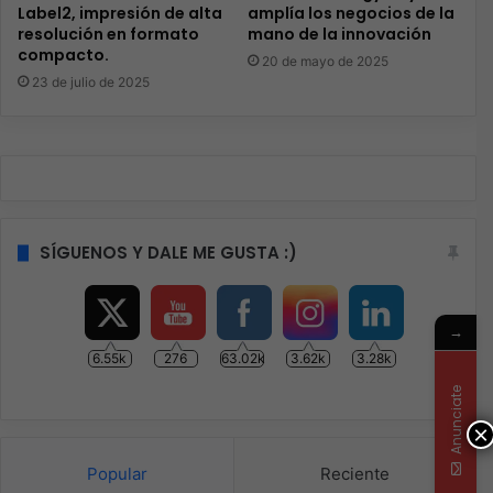
Label2, impresión de alta
amplía los negocios de la
resolución en formato
mano de la innovación
compacto.
20 de mayo de 2025
23 de julio de 2025
SÍGUENOS Y DALE ME GUSTA :)
→
6.55k
276
63.02k
3.62k
3.28k
Anunciate
×
Popular
Reciente