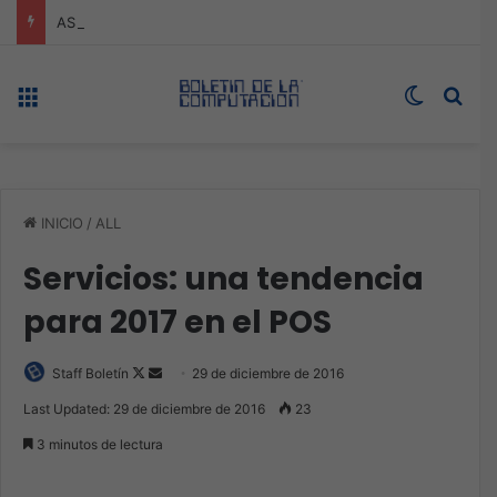
ASUS redefine la productividad y el gaming con la experiencia Duo
Menú
Switch s
Bus
INICIO
/
ALL
Servicios: una tendencia
para 2017 en el POS
Follow
Send
Staff Boletín
29 de diciembre de 2016
on
an
Last Updated: 29 de diciembre de 2016
23
X
email
3 minutos de lectura