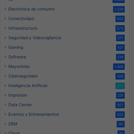
Electrónica de consumo
1.220
Conectividad
653
Infraestructura
572
Seguridad y Videovigilancia
571
Gaming
521
Software
519
Mayoristas
1.466
Ciberseguridad
426
Inteligencia Artificial
272
Impresión
231
Data Center
357
Eventos y Entrenamientos
422
OEM
191
Cloud
80