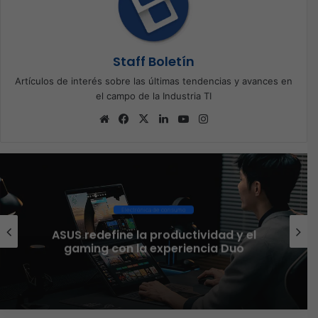
Staff Boletín
Artículos de interés sobre las últimas tendencias y avances en
el campo de la Industria TI
Sitio
Facebook
X
LinkedIn
YouTube
Instagram
web
Ciberseguridad
El 73% de las empresas en LATAM
aseguran que el phishing sigue
funcionando