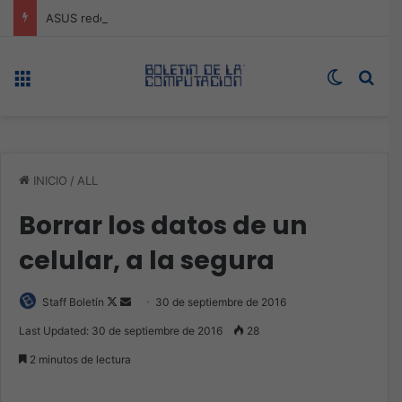
ASUS redefine la productividad y el gaming con la experiencia Duo
Menú
Switch s
Bus
INICIO
/
ALL
Borrar los datos de un
celular, a la segura
Follow
Send
Staff Boletín
30 de septiembre de 2016
on
an
Last Updated: 30 de septiembre de 2016
28
X
email
2 minutos de lectura