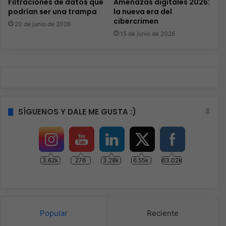
Filtraciones de datos que
Amenazas digitales 2026:
podrían ser una trampa
la nueva era del
cibercrimen
20 de junio de 2026
15 de junio de 2026
SÍGUENOS Y DALE ME GUSTA :)
3.62k
276
3.28k
6.55k
63.02k
Popular
Reciente