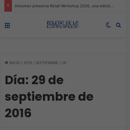
Expo technology CDMX, nueva sede con récord de audiencia
Menú
Switch s
Bus
INICIO
/
2016
/
SEPTIEMBRE
/
29
Día:
29 de
septiembre de
2016