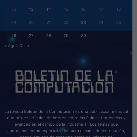
12
13
14
15
16
17
18
19
20
21
22
23
24
25
26
27
28
29
30
« Ago
Oct »
La revista Boletín de la Computación es una publicación mensual
que ofrece artículos de interés sobre las últimas tendencias y
avances en el campo de la Industria TI. Los temas que
abordamos están especializados para el canal de distribución,
desde equipos de consumo hasta soluciones de