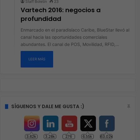
Staff Boletín
23
Vartech 2016: negocios a
profundidad
Enmarcado en el paradisíaco Caribe, BlueStar llevó al
canal hacia las oportunidades comerciales
abundantes. El canal de POS, Movilidad, RFID,…
LEER MÁS
SÍGUENOS Y DALE ME GUSTA :)
3.62k
3.28k
276
6.55k
63.02k