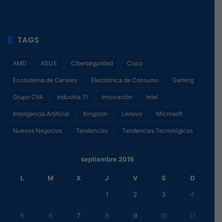
51
, 1
TAGS
AMD
ASUS
Ciberseguridad
Cisco
Ecosistema de Canales
Electrónica de Consumo
Gaming
Grupo CVA
Industria TI
Innovación
Intel
Inteligencia Artificial
Kingston
Lenovo
Microsoft
Nuevos Negocios
Tendencias
Tendencias Tecnológicas
septiembre 2016
L
M
X
J
V
S
D
1
2
3
4
5
6
7
8
9
10
11