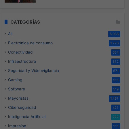
CATEGORÍAS
All
5.088
Electrónica de consumo
1.220
Conectividad
654
Infraestructura
572
Seguridad y Videovigilancia
571
Gaming
521
Software
519
Mayoristas
1.467
Ciberseguridad
427
Inteligencia Artificial
272
Impresión
231