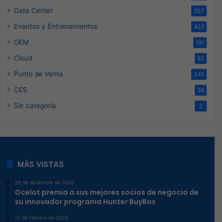
Data Center
357
Eventos y Entrenamientos
423
OEM
191
Cloud
80
Punto de Venta
245
CES
39
Sin categoría
2
MÁS VISTAS
29 de diciembre de 2023
Ocelot premia a sus mejores socios de negocio de
su innovador programa Hunter BuyBox
21 de febrero de 2024