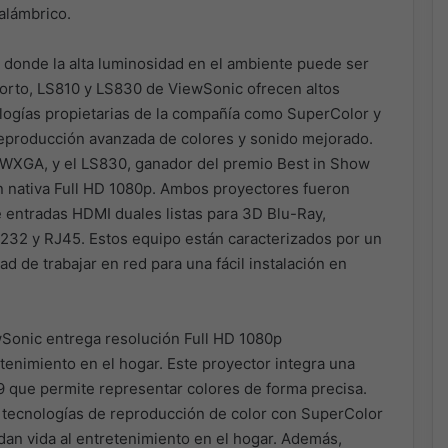
alámbrico.
 donde la alta luminosidad en el ambiente puede ser
corto, LS810 y LS830 de ViewSonic ofrecen altos
ologías propietarias de la compañía como SuperColor y
eproducción avanzada de colores y sonido mejorado.
 WXGA, y el LS830, ganador del premio Best in Show
 nativa Full HD 1080p. Ambos proyectores fueron
e entradas HDMI duales listas para 3D Blu-Ray,
2 y RJ45. Estos equipo están caracterizados por un
dad de trabajar en red para una fácil instalación en
ewSonic entrega resolución Full HD 1080p
tenimiento en el hogar. Este proyector integra una
 que permite representar colores de forma precisa.
a tecnologías de reproducción de color con SuperColor
dan vida al entretenimiento en el hogar. Además,