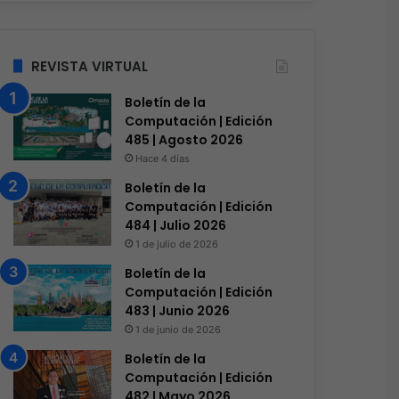
Red Hat anuncia a Sinuh
nuevo Chief Architect par
LATAM
REVISTA VIRTUAL
Boletín de la
Computación | Edición
485 | Agosto 2026
s
Hace 3 días
Hace 3 días
Genesys Xperience 2026: Ganar en la Era Agéntica Comienza Aquí
Siemens impulsa la digitalización y resiliencia de las redes eléctricas
ASUS anuncia los ProArt Display OLED PA279CDV y PA329CDV
Hace 4 días
Boletín de la
Computación | Edición
484 | Julio 2026
1 de julio de 2026
Boletín de la
Computación | Edición
483 | Junio 2026
1 de junio de 2026
Boletín de la
Computación | Edición
482 | Mayo 2026