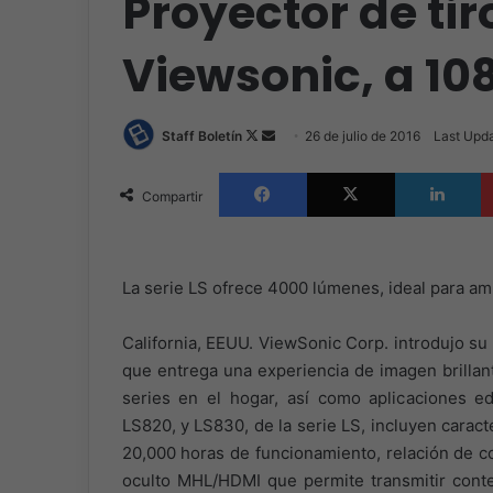
Proyector de tir
Viewsonic, a 10
Follow
Send
Staff Boletín
26 de julio de 2016
Last Upda
on
an
Facebook
X
L
X
email
Compartir
La serie LS ofrece 4000 lúmenes, ideal para am
California, EEUU. ViewSonic Corp. introdujo su
que entrega una experiencia de imagen brillant
series en el hogar, así como aplicaciones ed
LS820, y LS830, de la serie LS, incluyen caracte
20,000 horas de funcionamiento, relación de co
oculto MHL/HDMI que permite transmitir conte