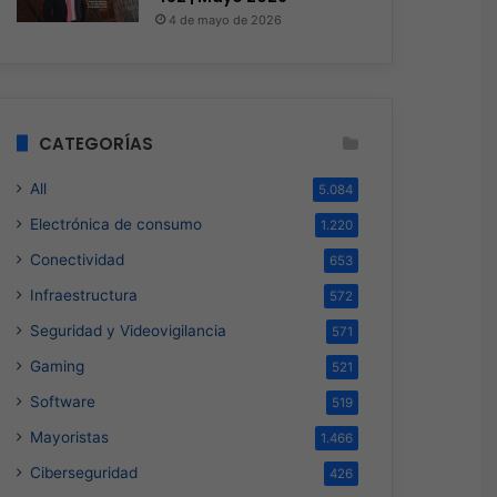
4 de mayo de 2026
CATEGORÍAS
All
5.084
Electrónica de consumo
1.220
Conectividad
653
Infraestructura
572
Seguridad y Videovigilancia
571
Gaming
521
Software
519
Mayoristas
1.466
Ciberseguridad
426