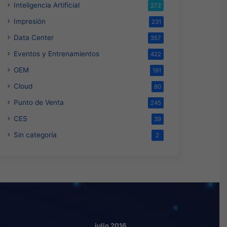
Inteligencia Artificial
272
Impresión
231
Data Center
357
Eventos y Entrenamientos
422
OEM
191
Cloud
80
Punto de Venta
245
CES
39
Sin categoría
2
julio 2016