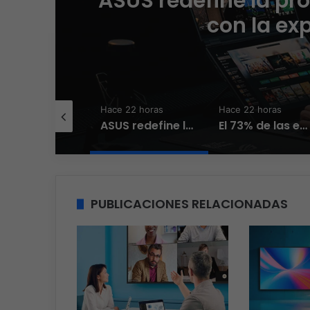
ng
El 73% de las empr
que el phishing
e 22 horas
Hace 22 horas
Hace 2 días
ASUS redefine la productividad y el gaming con la experiencia Duo
El 73% de las empresas en LATAM aseguran que el phishing sigue funcionando
Red Hat anuncia a Sinuhé Sánchez como nuevo Chief Architect para el no
PUBLICACIONES RELACIONADAS