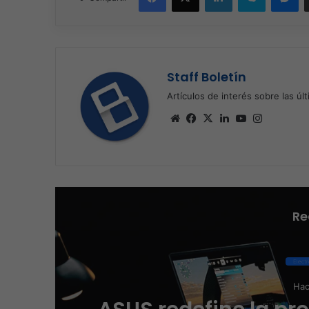
Staff Boletín
Artículos de interés sobre las úl
Sitio
Facebook
X
LinkedIn
YouTube
Instagra
web
Re
C
Hac