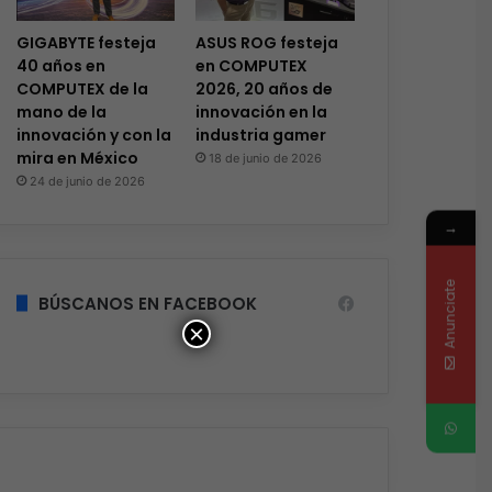
GIGABYTE festeja
ASUS ROG festeja
40 años en
en COMPUTEX
COMPUTEX de la
2026, 20 años de
mano de la
innovación en la
innovación y con la
industria gamer
mira en México
18 de junio de 2026
24 de junio de 2026
→
Anunciate
BÚSCANOS EN FACEBOOK
×
Software
Hace 2 días