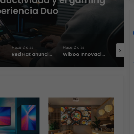
esas en LATAM aseguran
 sigue funcionando
Hace 2 días
Hace 2 días
Hace 2 día
rte de LATAM
Wiixoo Innovación, escalabilidad y democratización de la tecnología en México
Licencias OnLine y Radware la IA que redefine la estrategia de ciberseguridad