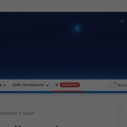
roductividad y el gaming con la experiencia Duo
S
EXPO TECHNOLOGY
✆
ANUNCIATE
Mexic
EWSONIC, A 1080P