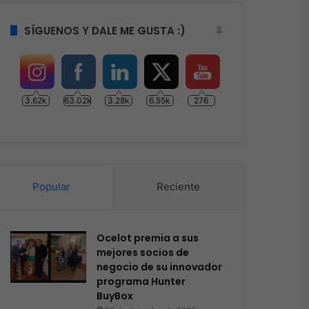
SÍGUENOS Y DALE ME GUSTA :)
3.62k
63.02k
3.28k
6.55k
276
Popular
Reciente
Ocelot premia a sus
mejores socios de
negocio de su innovador
programa Hunter
BuyBox