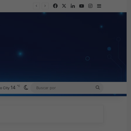
Facebook
X
LinkedIn
YouTube
Instagram
Barra lateral
℃
Switch skin
14
BUSCAR
o City
POR