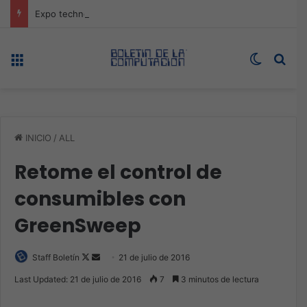
Expo technology CDMX, nueva sede con récord de audiencia
Menú
Switch s
Bus
INICIO
/
ALL
Retome el control de
consumibles con
GreenSweep
Follow
Send
Staff Boletín
21 de julio de 2016
on
an
Last Updated: 21 de julio de 2016
7
3 minutos de lectura
X
email