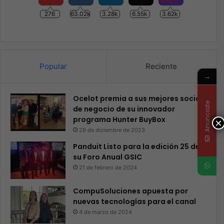
276
63.02k
3.28k
6.55k
3.62k
Popular
Reciente
→
Ocelot premia a sus mejores socios
Anunciate
de negocio de su innovador
programa Hunter BuyBox
×
29 de diciembre de 2023
Panduit Listo para la edición 25 de
su Foro Anual GSIC
21 de febrero de 2024
CompuSoluciones apuesta por
nuevas tecnologías para el canal
4 de marzo de 2024