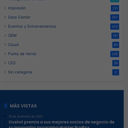
Impresión
231
Data Center
357
Eventos y Entrenamientos
423
OEM
191
Cloud
80
Punto de Venta
245
CES
39
Sin categoría
2
MÁS VISTAS
29 de diciembre de 2023
Ocelot premia a sus mejores socios de negocio de
su innovador programa Hunter BuyBox