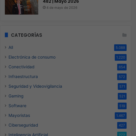
482 | Mayo 2026
4 de mayo de 2026
CATEGORÍAS
All
5.088
Electrónica de consumo
1.220
Conectividad
654
Infraestructura
572
Seguridad y Videovigilancia
571
Gaming
521
Software
519
Mayoristas
1.467
Ciberseguridad
427
Inteligencia Artificial
272