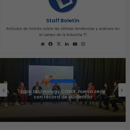
Staff Boletín
Artículos de interés sobre las últimas tendencias y avances en
el campo de la Industria TI
Sitio
Facebook
X
LinkedIn
YouTube
Instagram
web
Ciberseguridad
Veeam nombra a Fernando Zambrana
Country Manager para México