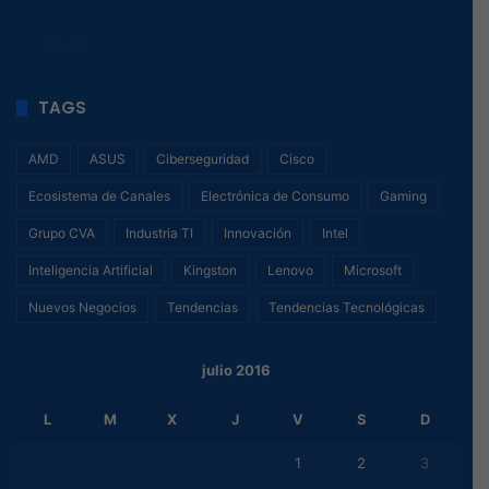
16
, 2
TAGS
AMD
ASUS
Ciberseguridad
Cisco
Ecosistema de Canales
Electrónica de Consumo
Gaming
Grupo CVA
Industria TI
Innovación
Intel
Inteligencia Artificial
Kingston
Lenovo
Microsoft
Nuevos Negocios
Tendencias
Tendencias Tecnológicas
julio 2016
L
M
X
J
V
S
D
1
2
3