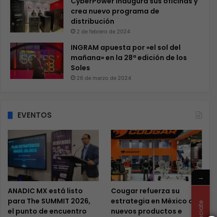
CyberPower inaugura sus oficinas y
crea nuevo programa de
distribución
2 de febrero de 2024
INGRAM apuesta por «el sol del
mañana» en la 28ª edición de los
Soles
26 de marzo de 2024
EVENTOS
→
ANADIC MX está listo
Cougar refuerza su
para The SUMMIT 2026,
estrategia en México con
Anunciate
el punto de encuentro
nuevos productos e