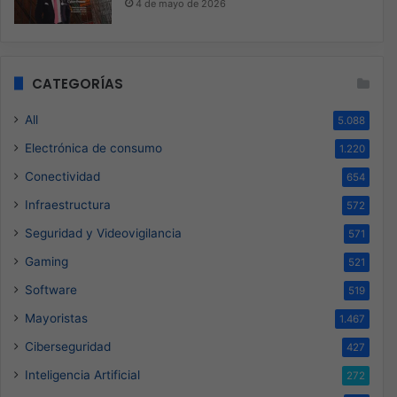
4 de mayo de 2026
CATEGORÍAS
All
5.088
Electrónica de consumo
1.220
Conectividad
654
Infraestructura
572
Seguridad y Videovigilancia
571
Gaming
521
Software
519
Mayoristas
1.467
Ciberseguridad
427
Inteligencia Artificial
272