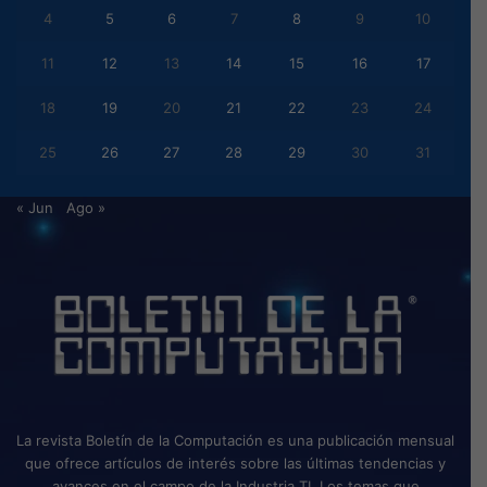
4
5
6
7
8
9
10
11
12
13
14
15
16
17
18
19
20
21
22
23
24
25
26
27
28
29
30
31
« Jun
Ago »
La revista Boletín de la Computación es una publicación mensual
que ofrece artículos de interés sobre las últimas tendencias y
avances en el campo de la Industria TI. Los temas que