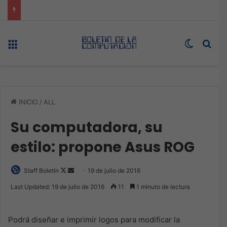
Expo technology CDMX, nueva sede con récord de audiencia
Menú
Switch s
Bus
INICIO
/
ALL
Su computadora, su
estilo: propone Asus ROG
Follow
Send
Staff Boletín
19 de julio de 2016
on
an
Last Updated: 19 de julio de 2016
11
1 minuto de lectura
X
email
Podrá diseñar e imprimir logos para modificar la