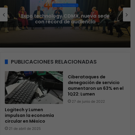
Ciberseguridad
Veeam nombra a Fernando Zambrana
Country Manager para México
PUBLICACIONES RELACIONADAS
Ciberataques de
denegación de servicio
aumentaron un 63% en el
1Q22: Lumen
27 de junio de 2022
Logitech y Lumen
impulsan la economía
circular en México
21 de abril de 2025