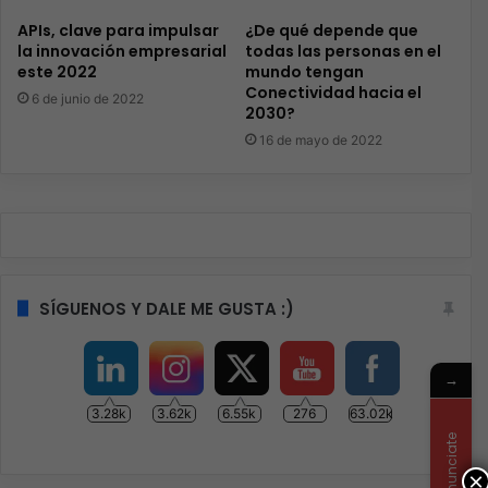
APIs, clave para impulsar
¿De qué depende que
la innovación empresarial
todas las personas en el
este 2022
mundo tengan
Conectividad hacia el
6 de junio de 2022
2030?
16 de mayo de 2022
SÍGUENOS Y DALE ME GUSTA :)
→
3.28k
3.62k
6.55k
276
63.02k
Anunciate
×