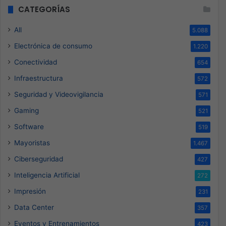
CATEGORÍAS
All
5.088
Electrónica de consumo
1.220
Conectividad
654
Infraestructura
572
Seguridad y Videovigilancia
571
Gaming
521
Software
519
Mayoristas
1.467
Ciberseguridad
427
Inteligencia Artificial
272
Impresión
231
Data Center
357
Eventos y Entrenamientos
423