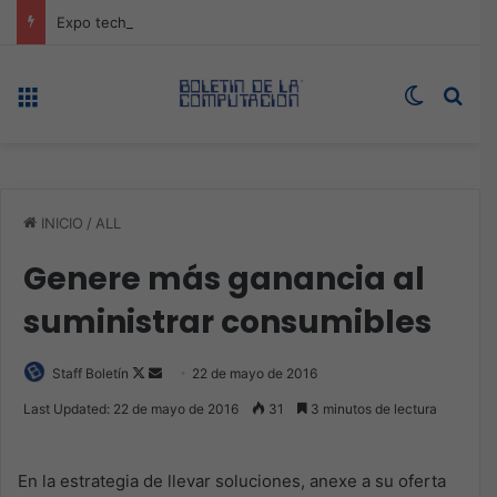
Expo technology CDMX, nueva sede con récord de audiencia
Menú
Switch s
Bus
INICIO
/
ALL
Genere más ganancia al
suministrar consumibles
Follow
Send
Staff Boletín
22 de mayo de 2016
on
an
Last Updated: 22 de mayo de 2016
31
3 minutos de lectura
X
email
En la estrategia de llevar soluciones, anexe a su oferta