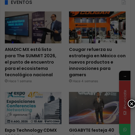
EVENTOS
ANADIC MX está listo
Cougar refuerza su
para The SUMMIT 2026,
estrategia en México con
el punto de encuentro
nuevos productos e
para el ecosistema
innovaciones para
tecnológico nacional
gamers
→
Hace 1 semana
Hace 4 semanas
Anunciate
×
Expo Technology CDMX
GIGABYTE festeja 40