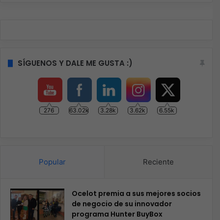
SÍGUENOS Y DALE ME GUSTA :)
276
63.02k
3.28k
3.62k
6.55k
Popular
Reciente
Ocelot premia a sus mejores socios
de negocio de su innovador
programa Hunter BuyBox