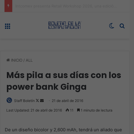
Expo technology CDMX, nueva sede con récord de audiencia
Menú
Switch s
Bus
INICIO
/
ALL
Más pila a sus días con los
power bank Ginga
Follow
Send
Staff Boletín
21 de abril de 2016
on
an
Last Updated: 21 de abril de 2016
11
1 minuto de lectura
X
email
De un diseño bicolor y 2,600 mAh, tendrá un aliado que